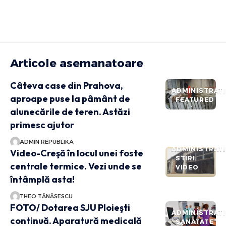
Articole asemanatoare
Câteva case din Prahova,
ADMINISTRATI
aproape puse la pâmânt de
FEATURED
alunecările de teren. Astăzi
primesc ajutor
ADMIN REPUBLIKA
ADMINISTRATI
Video-Creşă în locul unei foste
STIRI
centrale termice. Vezi unde se
VIDEO
întâmplă asta!
THEO TĂNĂSESCU
FOTO/ Dotarea SJU Ploieşti
ADMINISTRATI
continuă. Aparatură medicală
SANATATE