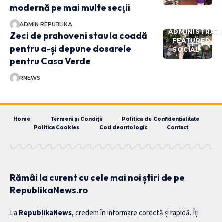
modernă pe mai multe secţii
ADMIN REPUBLIKA
ADMINISTRATI
Zeci de prahoveni stau la coadă
FEATURED
pentru a-și depune dosarele
SOCIAL
pentru Casa Verde
RNEWS
Home
Termeni și Condiții
Politica de Confidențialitate
Politica Cookies
Cod deontologic
Contact
Rămâi la curent cu cele mai noi știri de pe
RepublikaNews.ro
La
RepublikaNews
, credem în informare corectă și rapidă. Îți