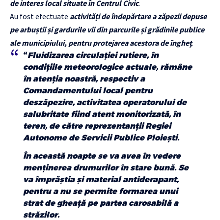
de interes local situate în Centrul Civic
.
Au fost efectuate
activități de îndepărtare a zăpezii depuse
pe arbuștii și gardurile vii din parcurile și grădinile publice
ale municipiului, pentru protejarea acestora de îngheț
.
“
Fluidizarea circulației rutiere, în
condițiile meteorologice actuale, rămâne
în atenția noastră, respectiv a
Comandamentului local pentru
deszăpezire, activitatea operatorului de
salubritate fiind atent monitorizată, în
teren, de către reprezentanții Regiei
Autonome de Servicii Publice Ploiești.
În această noapte se va avea în vedere
menținerea drumurilor în stare bună. Se
va împrăștia și material antiderapant,
pentru a nu se permite formarea unui
strat de gheață pe partea carosabilă a
străzilor.