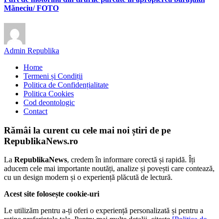
Măneciu/ FOTO
Admin Republika
Home
Termeni și Condiții
Politica de Confidențialitate
Politica Cookies
Cod deontologic
Contact
Rămâi la curent cu cele mai noi știri de pe
RepublikaNews.ro
La
RepublikaNews
, credem în informare corectă și rapidă. Îți
aducem cele mai importante noutăți, analize și povești care contează,
cu un design modern și o experiență plăcută de lectură.
Acest site folosește cookie-uri
Le utilizăm pentru a-ți oferi o experiență personalizată și pentru a