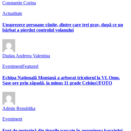
Constantin Corina
Actualitate
Unsprezece persoane rănite, dintre care trei grav, după ce un
bărbat a pierdut controlul volanului
Dudau Andreea Valentina
Eveniment
Featured
Echipa Națională Montană a arborat tricolorul la Vf. Omu.
Șase ore prin zăpadă, la minus 11 grade Celsius!/FOTO
Admin Republika
Eveniment
Furt de motorină din tirurile parcate în apropierea barajului