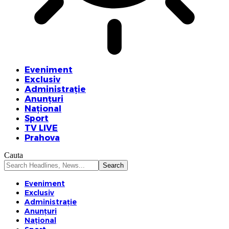
Eveniment
Exclusiv
Administrație
Anunțuri
Național
Sport
TV LIVE
Prahova
Cauta
Eveniment
Exclusiv
Administrație
Anunțuri
Național