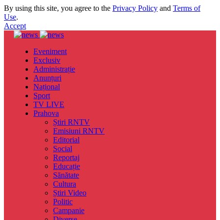
By using this site, you agree to the
Privacy Policy
and
Terms of
Use
.
Accept
Eveniment
Exclusiv
Administrație
Anunțuri
Național
Sport
TV LIVE
Prahova
Știri RNTV
Emisiuni RNTV
Editorial
Social
Reportaj
Educație
Sănătate
Cultura
Știri Video
Politic
Campanie
Diverse