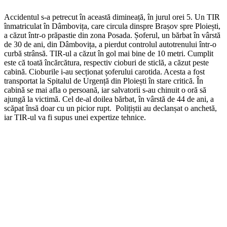
Accidentul s-a petrecut în această dimineață, în jurul orei 5. Un TIR
înmatriculat în Dâmbovița, care circula dinspre Brașov spre Ploiești,
a căzut într-o prăpastie din zona Posada. Șoferul, un bărbat în vârstă
de 30 de ani, din Dâmbovița, a pierdut controlul autotrenului într-o
curbă strânsă. TIR-ul a căzut în gol mai bine de 10 metri. Cumplit
este că toată încărcătura, respectiv cioburi de sticlă, a căzut peste
cabină. Cioburile i-au secționat șoferului carotida. Acesta a fost
transportat la Spitalul de Urgență din Ploiești în stare critică. În
cabină se mai afla o persoană, iar salvatorii s-au chinuit o oră să
ajungă la victimă. Cel de-al doilea bărbat, în vârstă de 44 de ani, a
scăpat însă doar cu un picior rupt. Polițiștii au declanșat o anchetă,
iar TIR-ul va fi supus unei expertize tehnice.