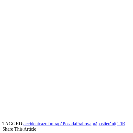
TAGGED:
accident
cazut în rapă
Posada
Prahova
prăpastie
răniți
TIR
Share This Article