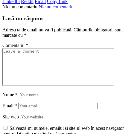
LinkedIn
Reddit
Email
Copy Link
Niciun comentariu
Niciun comentariu
Lasă un răspuns
Adresa ta de email nu va fi publicată.
Câmpurile obligatorii sunt
marcate cu
*
Comentariu
*
Nume
*
Email
*
Site web
Salvează-mi numele, emailul și site-ul web în acest navigator
pentru data viitoare când o să comentez.