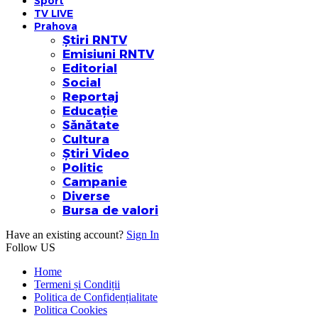
Sport
TV LIVE
Prahova
Știri RNTV
Emisiuni RNTV
Editorial
Social
Reportaj
Educație
Sănătate
Cultura
Știri Video
Politic
Campanie
Diverse
Bursa de valori
Have an existing account?
Sign In
Follow US
Home
Termeni și Condiții
Politica de Confidențialitate
Politica Cookies