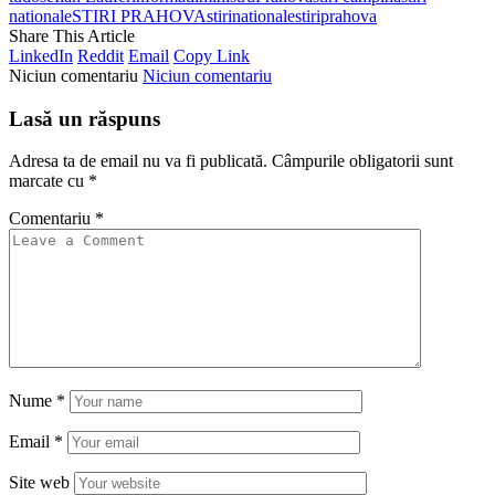
nationale
STIRI PRAHOVA
stirinationale
stiriprahova
Share This Article
LinkedIn
Reddit
Email
Copy Link
Niciun comentariu
Niciun comentariu
Lasă un răspuns
Adresa ta de email nu va fi publicată.
Câmpurile obligatorii sunt
marcate cu
*
Comentariu
*
Nume
*
Email
*
Site web