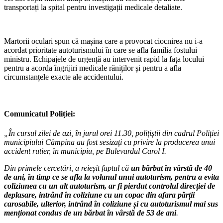
transportați la spital pentru investigații medicale detaliate.
Martorii oculari spun că mașina care a provocat ciocnirea nu i-a
acordat prioritate autoturismului în care se afla familia fostului
ministru. Echipajele de urgență au intervenit rapid la fața locului
pentru a acorda îngrijiri medicale răniților și pentru a afla
circumstanțele exacte ale accidentului.
Comunicatul Poliției:
„În cursul zilei de azi, în jurul orei 11.30, polițiștii din cadrul Poliției
municipiului Câmpina au fost sesizați cu privire la producerea unui
accident rutier, în municipiu, pe Bulevardul Carol I.
Din primele cercetări, a reieșit faptul că
un bărbat în vârstă de 40
de ani, în timp ce se afla la volanul unui autoturism, pentru a evita
coliziunea cu un alt autoturism, ar fi pierdut controlul direcției de
deplasare, intrând în coliziune cu un copac din afara părții
carosabile, ulterior, intrând în coliziune și cu autoturismul mai sus
menționat condus de un bărbat în vârstă de 53 de ani
.