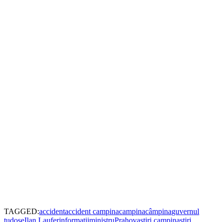
TAGGED:
accident
accident campina
campina
câmpina
guvernul
tudose
Ilan Laufer
informatii
ministru
Prahova
stiri campina
stiri