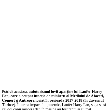
Potrivit acestora,
autoturismul lovit aparține lui Laufer Harry
Ilan, care a ocupat funcția de ministru al Mediului de Afaceri,
Comerț și Antreprenoriat în perioada 2017-2018 (în guvernul
Tudose)
. În urma impactului puternic, Laufer Harry Ilan, soția sa și
cei doi copii minori aflați în mașină au fost răniți și au fost