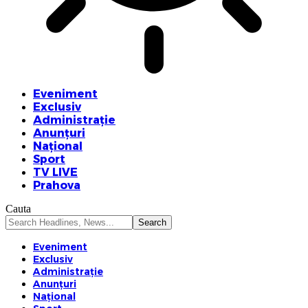
Eveniment
Exclusiv
Administrație
Anunțuri
Național
Sport
TV LIVE
Prahova
Cauta
Eveniment
Exclusiv
Administrație
Anunțuri
Național