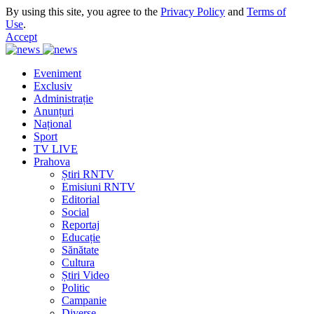
By using this site, you agree to the
Privacy Policy
and
Terms of
Use
.
Accept
Eveniment
Exclusiv
Administrație
Anunțuri
Național
Sport
TV LIVE
Prahova
Știri RNTV
Emisiuni RNTV
Editorial
Social
Reportaj
Educație
Sănătate
Cultura
Știri Video
Politic
Campanie
Diverse