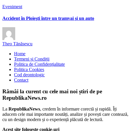
Eveniment
Accident în Ploieşti între un tramvai şi un auto
Theo Tănăsescu
Home
Termeni și Condiții
Politica de Confidențialitate
Politica Cookies
Cod deontologic
Contact
Rămâi la curent cu cele mai noi știri de pe
RepublikaNews.ro
La
RepublikaNews
, credem în informare corectă și rapidă. Îți
aducem cele mai importante noutăți, analize și povești care contează,
cu un design modern și o experiență plăcută de lectură.
Acest site folosește cookie-uri