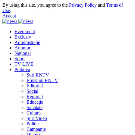
By using this site, you agree to the
Privacy Policy
and
Terms of
Use
.
Accept
Eveniment
Exclusiv
Administrație
Anunțuri
Național
Sport
TV LIVE
Prahova
Știri RNTV
Emisiuni RNTV
Editorial
Social
Reportaj
Educație
Sănătate
Cultura
Știri Video
Politic
Campanie
Diverse