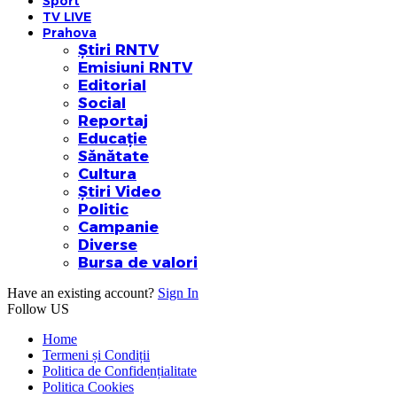
Sport
TV LIVE
Prahova
Știri RNTV
Emisiuni RNTV
Editorial
Social
Reportaj
Educație
Sănătate
Cultura
Știri Video
Politic
Campanie
Diverse
Bursa de valori
Have an existing account?
Sign In
Follow US
Home
Termeni și Condiții
Politica de Confidențialitate
Politica Cookies