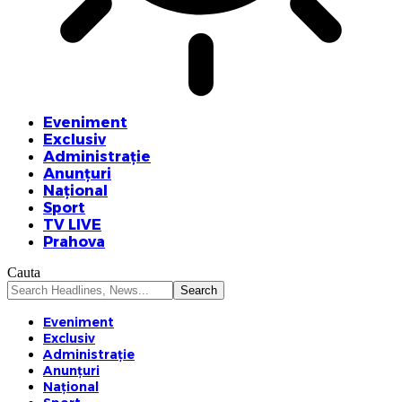
Eveniment
Exclusiv
Administrație
Anunțuri
Național
Sport
TV LIVE
Prahova
Cauta
Eveniment
Exclusiv
Administrație
Anunțuri
Național