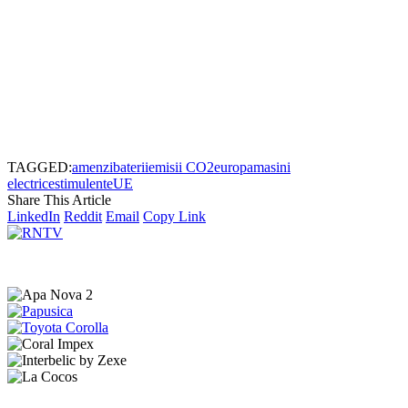
TAGGED:
amenzi
baterii
emisii CO2
europa
masini
electrice
stimulente
UE
Share This Article
LinkedIn
Reddit
Email
Copy Link