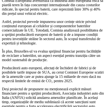
Comisia Europeană avertizează că industria auto europeană riscă să
piardă teren în fața concurenței internaționale din cauza costurilor
ridicate, în special pentru baterii, care reprezintă între 30% și 40%
din prețul unui vehicul electric.
Astfel, proiectul prevede impunerea unor cerințe stricte privind
conținutul european al celulelor și componentelor bateriilor
comercializate în UE. Totodată, Comisia analizează posibilitatea de
a sprijini producătorii europeni de baterii și de a impune condiții
pentru investițiile străine în sectorul auto, în scopul transferului de
expertiză și tehnologie.
În plus, Bruxelles-ul va evalua sprijinul financiar pentru facilitățile
de reciclare a bateriilor, un aspect esențial pentru tranziția către un
model sustenabil de producție.
Producătorii auto europeni, afectați de închideri de fabrici și de
posibilele tarife impuse de SUA, au cerut Comisiei Europene scutiri
de la amenzile care ar putea ajunge la 15 miliarde de euro dacă nu
respectă limitele de emisii de CO₂ pentru 2025.
Deși proiectul de propunere nu menționează explicit măsuri
financiare pentru a sprijini producătorii, Asociația industriei auto din
Italia (ANFIA) solicită anularea amenzilor planificate. În același
timp, organizațiile de mediu subliniază că aceste sancțiuni sunt
esențiale pentru a forța accelerarea electrificării sectorului auto.