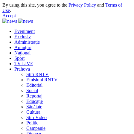
By using this site, you agree to the
Privacy Policy
and
Terms of
Use
.
Accept
Eveniment
Exclusiv
Administrație
Anunțuri
Național
Sport
TV LIVE
Prahova
Știri RNTV
Emisiuni RNTV
Editorial
Social
Reportaj
Educație
Sănătate
Cultura
Știri Video
Politic
Campanie
Diverse