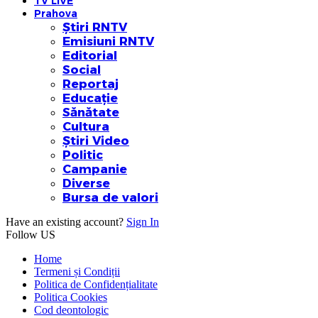
TV LIVE
Prahova
Știri RNTV
Emisiuni RNTV
Editorial
Social
Reportaj
Educație
Sănătate
Cultura
Știri Video
Politic
Campanie
Diverse
Bursa de valori
Have an existing account?
Sign In
Follow US
Home
Termeni și Condiții
Politica de Confidențialitate
Politica Cookies
Cod deontologic