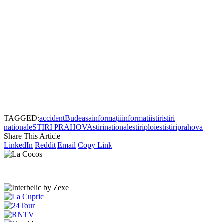
TAGGED:
accident
Budeasa
informații
informatii
stiri
stiri
nationale
STIRI PRAHOVA
stirinationale
stiriploiesti
stiriprahova
Share This Article
LinkedIn
Reddit
Email
Copy Link