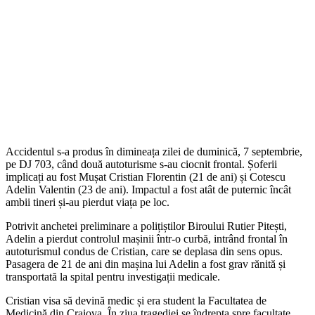
Accidentul s-a produs în dimineața zilei de duminică, 7 septembrie,
pe DJ 703, când două autoturisme s-au ciocnit frontal. Șoferii
implicați au fost Mușat Cristian Florentin (21 de ani) și Cotescu
Adelin Valentin (23 de ani). Impactul a fost atât de puternic încât
ambii tineri și-au pierdut viața pe loc.
Potrivit anchetei preliminare a polițiștilor Biroului Rutier Pitești,
Adelin a pierdut controlul mașinii într-o curbă, intrând frontal în
autoturismul condus de Cristian, care se deplasa din sens opus.
Pasagera de 21 de ani din mașina lui Adelin a fost grav rănită și
transportată la spital pentru investigații medicale.
Cristian visa să devină medic și era student la Facultatea de
Medicină din Craiova. În ziua tragediei se îndrepta spre facultate