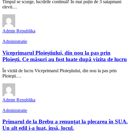
Timpul se scurge, lucrările continuă! În mai puțin de 3 satapmani
elevii…
Admin Republika
Administratie
Viceprimarul Ploieştiului, din nou la pas prin
Ploieşti. Ce măsuri au fost luate după vizita de lucru
În vizită de lucru Viceprimarul Ploieştiului, din nou la pas prin
Ploieşti.…
Admin Republika
Administratie
Primarul de la Brebu a renunţat la plecarea în SUA.
Un alt edil i-a luat, însă, locul.