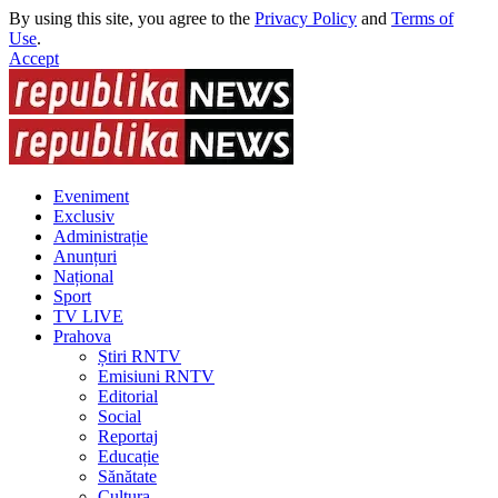
By using this site, you agree to the
Privacy Policy
and
Terms of
Use
.
Accept
Eveniment
Exclusiv
Administrație
Anunțuri
Național
Sport
TV LIVE
Prahova
Știri RNTV
Emisiuni RNTV
Editorial
Social
Reportaj
Educație
Sănătate
Cultura