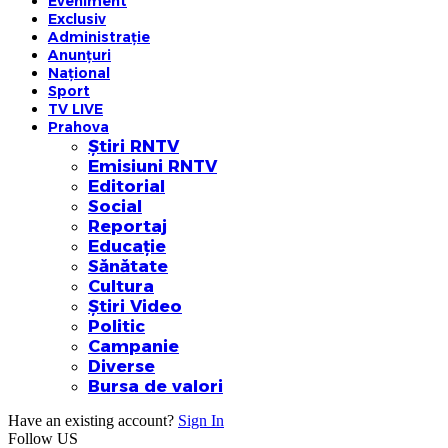
Eveniment
Exclusiv
Administrație
Anunțuri
Național
Sport
TV LIVE
Prahova
Știri RNTV
Emisiuni RNTV
Editorial
Social
Reportaj
Educație
Sănătate
Cultura
Știri Video
Politic
Campanie
Diverse
Bursa de valori
Have an existing account?
Sign In
Follow US