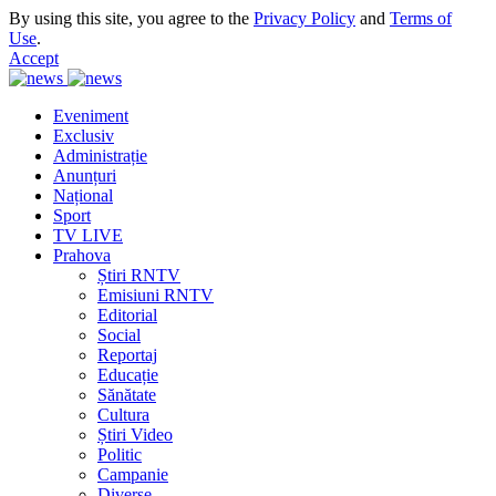
By using this site, you agree to the
Privacy Policy
and
Terms of
Use
.
Accept
Eveniment
Exclusiv
Administrație
Anunțuri
Național
Sport
TV LIVE
Prahova
Știri RNTV
Emisiuni RNTV
Editorial
Social
Reportaj
Educație
Sănătate
Cultura
Știri Video
Politic
Campanie
Diverse