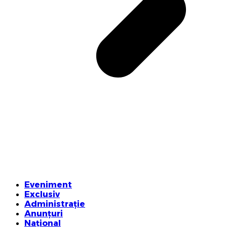
Eveniment
Exclusiv
Administrație
Anunțuri
Național