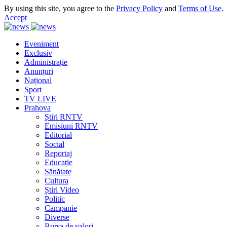
By using this site, you agree to the
Privacy Policy
and
Terms of Use
.
Accept
Eveniment
Exclusiv
Administrație
Anunțuri
Național
Sport
TV LIVE
Prahova
Știri RNTV
Emisiuni RNTV
Editorial
Social
Reportaj
Educație
Sănătate
Cultura
Știri Video
Politic
Campanie
Diverse
Bursa de valori