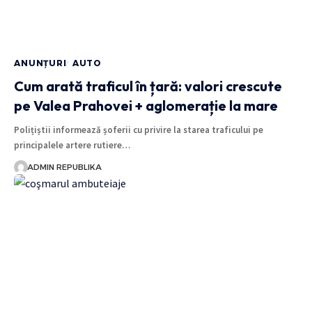
ANUNȚURI
AUTO
Cum arată traficul în țară: valori crescute
pe Valea Prahovei + aglomerație la mare
Polițiștii informează șoferii cu privire la starea traficului pe
principalele artere rutiere…
ADMIN REPUBLIKA