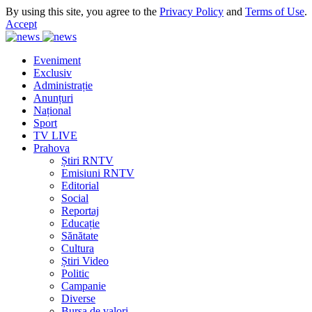
By using this site, you agree to the
Privacy Policy
and
Terms of Use
.
Accept
Eveniment
Exclusiv
Administrație
Anunțuri
Național
Sport
TV LIVE
Prahova
Știri RNTV
Emisiuni RNTV
Editorial
Social
Reportaj
Educație
Sănătate
Cultura
Știri Video
Politic
Campanie
Diverse
Bursa de valori