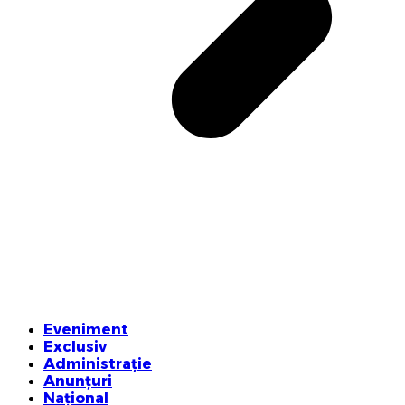
Eveniment
Exclusiv
Administrație
Anunțuri
Național