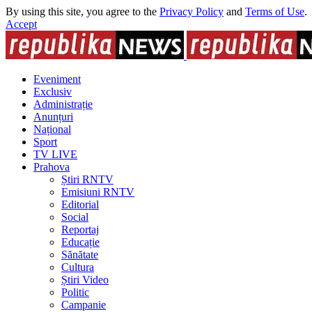
By using this site, you agree to the
Privacy Policy
and
Terms of Use
.
Accept
Eveniment
Exclusiv
Administrație
Anunțuri
Național
Sport
TV LIVE
Prahova
Știri RNTV
Emisiuni RNTV
Editorial
Social
Reportaj
Educație
Sănătate
Cultura
Știri Video
Politic
Campanie