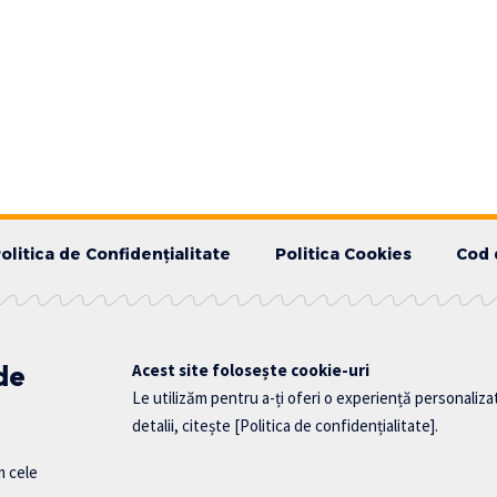
olitica de Confidențialitate
Politica Cookies
Cod 
 de
Acest site folosește cookie-uri
Le utilizăm pentru a-ți oferi o experiență personaliza
detalii, citește
[Politica de confidențialitate]
.
m cele