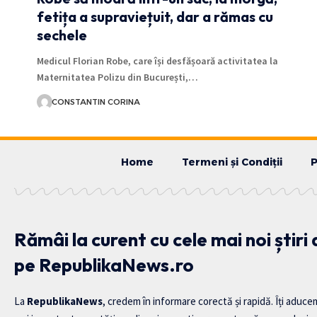
fetița a supraviețuit, dar a rămas cu
sechele
Medicul Florian Robe, care își desfășoară activitatea la
Maternitatea Polizu din București,…
CONSTANTIN CORINA
Home
Termeni și Condiții
P
Rămâi la curent cu cele mai noi știri
pe RepublikaNews.ro
La
RepublikaNews
, credem în informare corectă și rapidă. Îți aduce