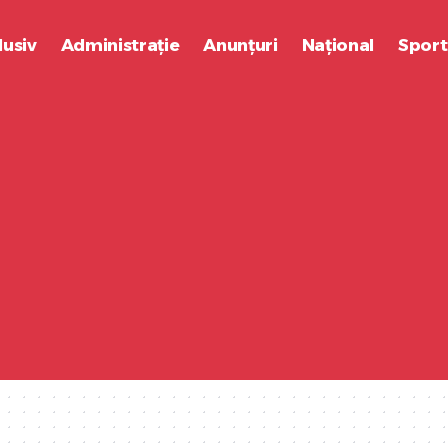
lusiv
Administrație
Anunțuri
Național
Sport