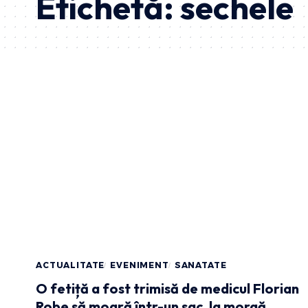
Etichetă:
sechele
ACTUALITATE
EVENIMENT
SANATATE
O fetiță a fost trimisă de medicul Florian
Robe să moară într-un sac, la morgă,