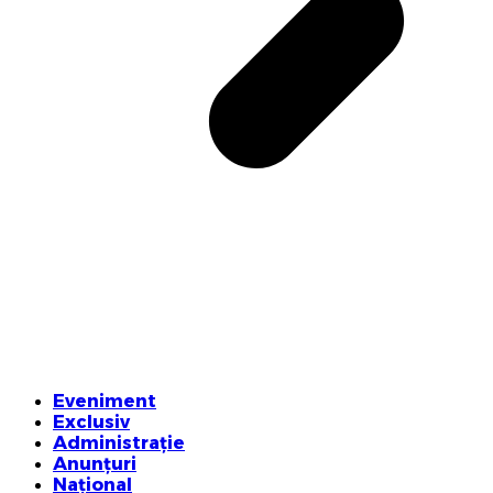
Eveniment
Exclusiv
Administrație
Anunțuri
Național