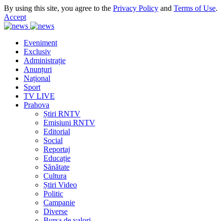
By using this site, you agree to the
Privacy Policy
and
Terms of Use
.
Accept
Eveniment
Exclusiv
Administrație
Anunțuri
Național
Sport
TV LIVE
Prahova
Știri RNTV
Emisiuni RNTV
Editorial
Social
Reportaj
Educație
Sănătate
Cultura
Știri Video
Politic
Campanie
Diverse
Bursa de valori