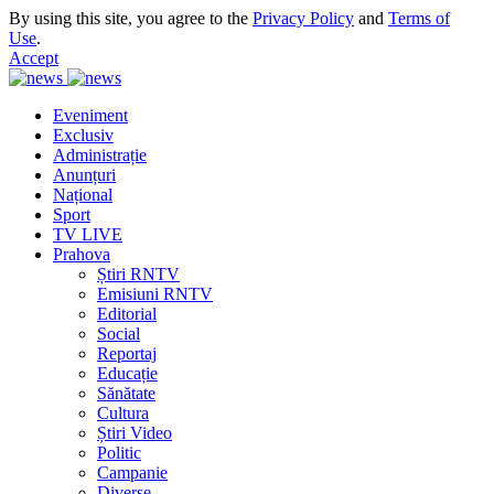
By using this site, you agree to the
Privacy Policy
and
Terms of
Use
.
Accept
Eveniment
Exclusiv
Administrație
Anunțuri
Național
Sport
TV LIVE
Prahova
Știri RNTV
Emisiuni RNTV
Editorial
Social
Reportaj
Educație
Sănătate
Cultura
Știri Video
Politic
Campanie
Diverse