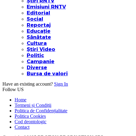
Știri RNTV
Emisiuni RNTV
Editorial
Social
Reportaj
Educație
Sănătate
Cultura
Știri Video
Politic
Campanie
Diverse
Bursa de valori
Have an existing account?
Sign In
Follow US
Home
Termeni și Condiții
Politica de Confidențialitate
Politica Cookies
Cod deontologic
Contact