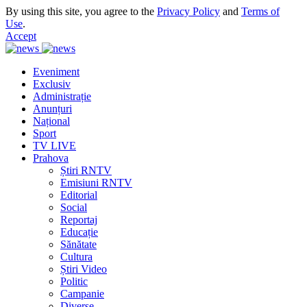
By using this site, you agree to the
Privacy Policy
and
Terms of
Use
.
Accept
Eveniment
Exclusiv
Administrație
Anunțuri
Național
Sport
TV LIVE
Prahova
Știri RNTV
Emisiuni RNTV
Editorial
Social
Reportaj
Educație
Sănătate
Cultura
Știri Video
Politic
Campanie
Diverse