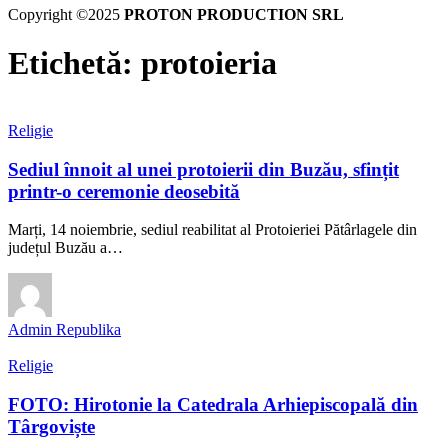
Copyright ©2025
PROTON PRODUCTION SRL
Etichetă:
protoieria
Religie
Sediul înnoit al unei protoierii din Buzău, sfințit
printr-o ceremonie deosebită
Marți, 14 noiembrie, sediul reabilitat al Protoieriei Pătârlagele din
județul Buzău a…
Admin Republika
Religie
FOTO: Hirotonie la Catedrala Arhiepiscopală din
Târgoviște