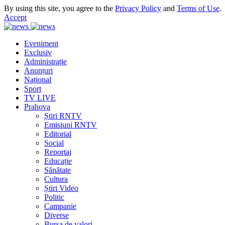
By using this site, you agree to the
Privacy Policy
and
Terms of Use
.
Accept
Eveniment
Exclusiv
Administrație
Anunțuri
Național
Sport
TV LIVE
Prahova
Știri RNTV
Emisiuni RNTV
Editorial
Social
Reportaj
Educație
Sănătate
Cultura
Știri Video
Politic
Campanie
Diverse
Bursa de valori