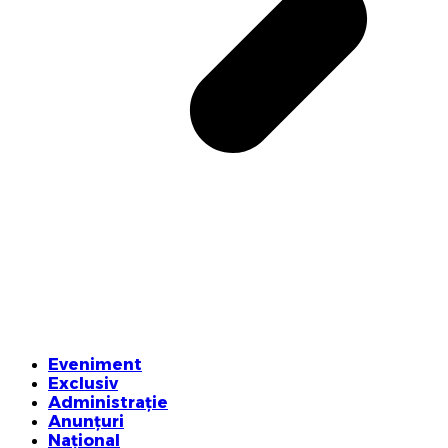
Eveniment
Exclusiv
Administrație
Anunțuri
Național