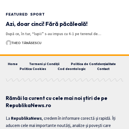
FEATURED
SPORT
Azi, doar cinci! Fără păcăleală!
După ce, în tur, “lupii” s-au impus cu 4-1 pe terenul de…
THEO TĂNĂSESCU
Home
Termeni și Condiții
Politica de Confidențialitate
Politica Cookies
Cod deontologic
Contact
Rămâi la curent cu cele mai noi știri de pe
RepublikaNews.ro
La
RepublikaNews
, credem în informare corectă și rapidă. Îți
aducem cele mai importante noutăți, analize și povești care