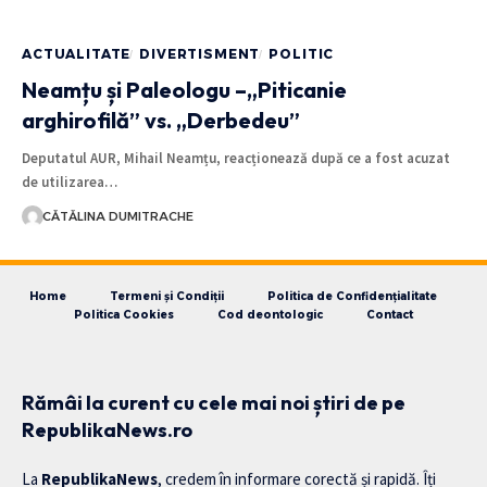
ACTUALITATE
DIVERTISMENT
POLITIC
Neamțu și Paleologu –„Piticanie
arghirofilă” vs. „Derbedeu”
Deputatul AUR, Mihail Neamțu, reacționează după ce a fost acuzat
de utilizarea…
CĂTĂLINA DUMITRACHE
Home
Termeni și Condiții
Politica de Confidențialitate
Politica Cookies
Cod deontologic
Contact
Rămâi la curent cu cele mai noi știri de pe
RepublikaNews.ro
La
RepublikaNews
, credem în informare corectă și rapidă. Îți