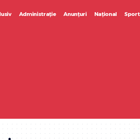
lusiv
Administrație
Anunțuri
Național
Sport