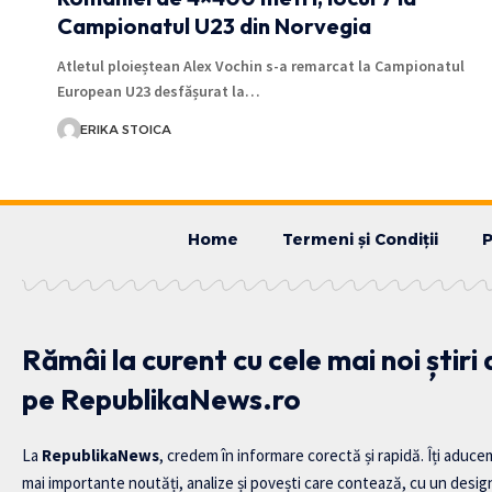
Campionatul U23 din Norvegia
Atletul ploieștean Alex Vochin s-a remarcat la Campionatul
European U23 desfășurat la…
ERIKA STOICA
Home
Termeni și Condiții
P
Rămâi la curent cu cele mai noi știri
pe RepublikaNews.ro
La
RepublikaNews
, credem în informare corectă și rapidă. Îți aduce
mai importante noutăți, analize și povești care contează, cu un desig