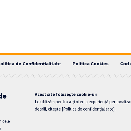
olitica de Confidențialitate
Politica Cookies
Cod 
 de
Acest site folosește cookie-uri
Le utilizăm pentru a-ți oferi o experiență personaliza
detalii, citește
[Politica de confidențialitate]
.
m cele
n