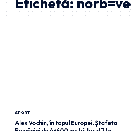
Etichetă:
norb=ve
SPORT
Alex Vochin, în topul Europei. Ștafeta
României de 4×400 metri, locul 7 la