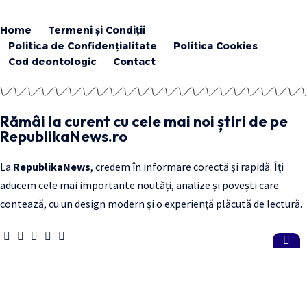
Home
Termeni și Condiții
Politica de Confidențialitate
Politica Cookies
Cod deontologic
Contact
Rămâi la curent cu cele mai noi știri de pe
RepublikaNews.ro
La
RepublikaNews
, credem în informare corectă și rapidă. Îți
aducem cele mai importante noutăți, analize și povești care
contează, cu un design modern și o experiență plăcută de lectură.
Acest site folosește cookie-uri
Le utilizăm pentru a-ți oferi o experiență personalizată și pentru
a reține preferințele tale. Pentru mai multe detalii, citește