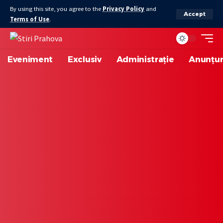
By using this site, you agree to the
Privacy Policy
and
Accept
Terms of Use
.
Eveniment
Exclusiv
Administrație
Anunțur