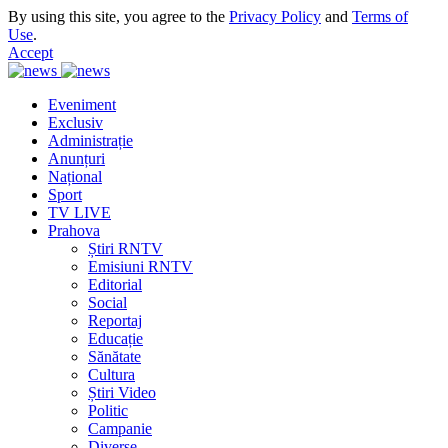
By using this site, you agree to the
Privacy Policy
and
Terms of
Use
.
Accept
Eveniment
Exclusiv
Administrație
Anunțuri
Național
Sport
TV LIVE
Prahova
Știri RNTV
Emisiuni RNTV
Editorial
Social
Reportaj
Educație
Sănătate
Cultura
Știri Video
Politic
Campanie
Diverse