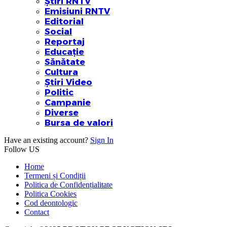
Știri RNTV
Emisiuni RNTV
Editorial
Social
Reportaj
Educație
Sănătate
Cultura
Știri Video
Politic
Campanie
Diverse
Bursa de valori
Have an existing account?
Sign In
Follow US
Home
Termeni și Condiții
Politica de Confidențialitate
Politica Cookies
Cod deontologic
Contact