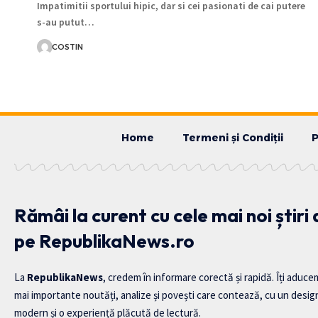
Impatimitii sportului hipic, dar si cei pasionati de cai putere
s-au putut…
COSTIN
Home
Termeni și Condiții
P
Rămâi la curent cu cele mai noi știri
pe RepublikaNews.ro
La
RepublikaNews
, credem în informare corectă și rapidă. Îți aduce
mai importante noutăți, analize și povești care contează, cu un desig
modern și o experiență plăcută de lectură.