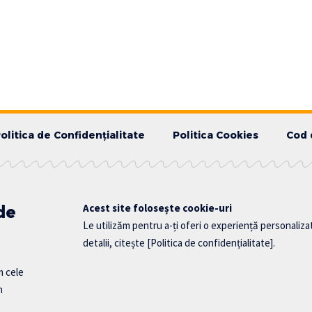
olitica de Confidențialitate
Politica Cookies
Cod 
 de
Acest site folosește cookie-uri
Le utilizăm pentru a-ți oferi o experiență personaliza
detalii, citește
[Politica de confidențialitate]
.
m cele
n