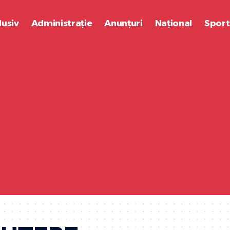
lusiv
Administrație
Anunțuri
Național
Sport