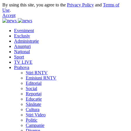
By using this site, you agree to the
Privacy Policy
and
Terms of
Use
.
Accept
Eveniment
Exclusiv
Administrație
Anunțuri
Național
Sport
TV LIVE
Prahova
Știri RNTV
Emisiuni RNTV
Editorial
Social
Reportaj
Educație
Sănătate
Cultura
Știri Video
Politic
Campanie
Diverse