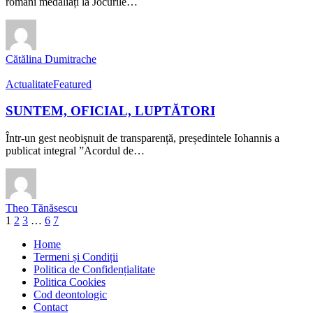
români medaliați la Jocurile…
Cătălina Dumitrache
Actualitate
Featured
SUNTEM, OFICIAL, LUPTĂTORI
Într-un gest neobișnuit de transparență, președintele Iohannis a
publicat integral ”Acordul de…
Theo Tănăsescu
1
2
3
…
6
7
Home
Termeni și Condiții
Politica de Confidențialitate
Politica Cookies
Cod deontologic
Contact