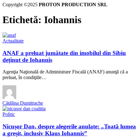
Copyright ©2025
PROTON PRODUCTION SRL
Etichetă:
Iohannis
Actualitate
ANAF a preluat jumătate din imobilul din Sibiu
deținut de Iohannis
Agenţia Naţională de Administrare Fiscală (ANAF) anunţă că a
preluat, în condiţiile…
Cătălina Dumitrache
Politic
Nicușor Dan, despre alegerile anulate: „Toată lumea
a greșit, inclusiv Klaus Iohannis”