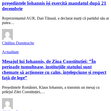
președintele Iohannis își exercită mandatul după 21
decembrie
Reprezentantul AUR, Dan Tănasă, a declarat marți că partidul său ar
putea…
Cătălina Dumitrache
Actualitate
Mesajul lui Iohannis, de Ziua Constituției: ”În
perioade tumultoase, instituțiile statului sunt
chemate să acționeze cu calm, înțelepciune și respect
față de lege”
Președintele României, Klaus Iohannis, a transmis un mesaj cu
prilejul Zilei Constituției,…