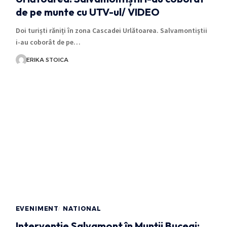
de pe munte cu UTV-ul/ VIDEO
Doi turiști răniți în zona Cascadei Urlătoarea. Salvamontiștii
i-au coborât de pe…
ERIKA STOICA
EVENIMENT
NATIONAL
Intervenție Salvamont în Munții Bucegi: