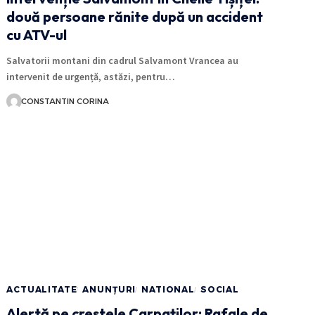
două persoane rănite după un accident
cu ATV-ul
Salvatorii montani din cadrul Salvamont Vrancea au
intervenit de urgență, astăzi, pentru…
CONSTANTIN CORINA
ACTUALITATE
ANUNȚURI
NATIONAL
SOCIAL
Alertă pe crestele Carpaților: Rafale de