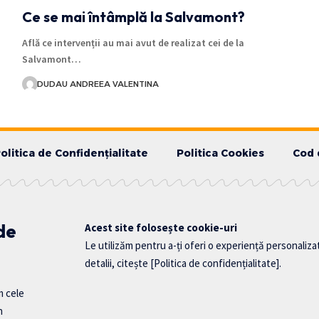
Ce se mai întâmplă la Salvamont?
Află ce intervenții au mai avut de realizat cei de la
Salvamont…
DUDAU ANDREEA VALENTINA
olitica de Confidențialitate
Politica Cookies
Cod 
 de
Acest site folosește cookie-uri
Le utilizăm pentru a-ți oferi o experiență personaliza
detalii, citește
[Politica de confidențialitate]
.
m cele
n