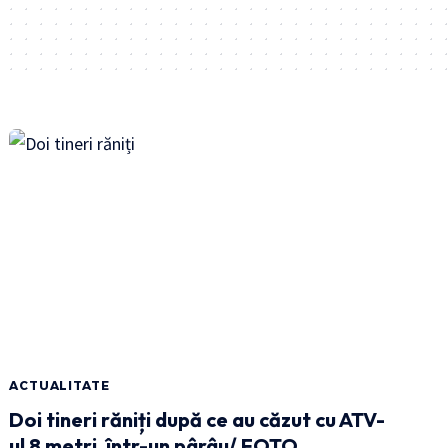
ACTUALITATE
Doi tineri răniți după ce au căzut cu ATV-
ul 8 metri, într-un pârâu/ FOTO