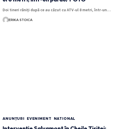
Doi tineri răniți după ce au căzut cu ATV-ul 8 metri, într-un…
ERIKA STOICA
ANUNȚURI
EVENIMENT
NATIONAL
Intervenție Salvamont în Cheile Tișiței: