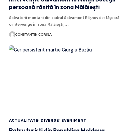
persoană rănită în zona Mălăiești
Salvatorii montani din cadrul Salvamont Râșnov desfășoară
o intervenție în zona Mălăiești,…
CONSTANTIN CORINA
ACTUALITATE
DIVERSE
EVENIMENT
Patru turiști din Republica Moldova,