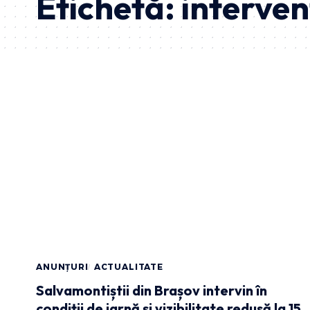
Etichetă:
interven
ANUNȚURI
ACTUALITATE
Salvamontiștii din Brașov intervin în
condiții de iarnă și vizibilitate redusă la 15