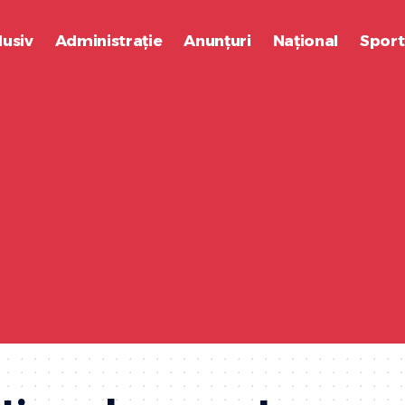
lusiv
Administrație
Anunțuri
Național
Sport