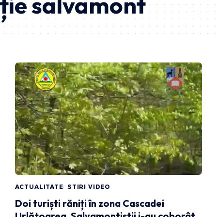
ție salvamont
ACTUALITATE
STIRI VIDEO
Doi turiști răniți în zona Cascadei
Urlătoarea. Salvamontiștii i-au coborât