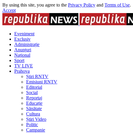
By using this site, you agree to the
Privacy Policy
and
Terms of Use
.
Accept
Eveniment
Exclusiv
Administrație
Anunțuri
Național
Sport
TV LIVE
Prahova
Știri RNTV
Emisiuni RNTV
Editorial
Social
Reportaj
Educație
Sănătate
Cultura
Știri Video
Politic
Campanie