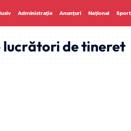
lusiv
Administrație
Anunțuri
Național
Sport
lucrători de tineret