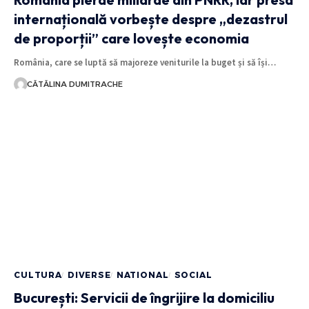
internațională vorbește despre „dezastrul
de proporții” care lovește economia
România, care se luptă să majoreze veniturile la buget și să își…
CĂTĂLINA DUMITRACHE
CULTURA
DIVERSE
NATIONAL
SOCIAL
București: Servicii de îngrijire la domiciliu