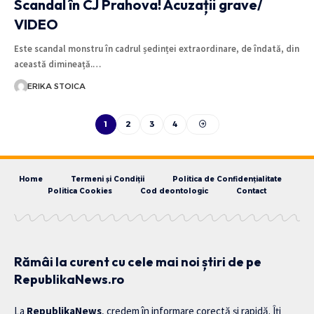
Scandal în CJ Prahova! Acuzații grave/
VIDEO
Este scandal monstru în cadrul ședinței extraordinare, de îndată, din
această dimineață.…
ERIKA STOICA
1
2
3
4
Home
Termeni și Condiții
Politica de Confidențialitate
Politica Cookies
Cod deontologic
Contact
Rămâi la curent cu cele mai noi știri de pe
RepublikaNews.ro
La
RepublikaNews
, credem în informare corectă și rapidă. Îți