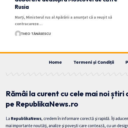
Rusia
Marți, Ministerul rus al Apărării a anunțat că a reușit să
contracareze…
THEO TĂNĂSESCU
Home
Termeni și Condiții
P
Rămâi la curent cu cele mai noi știri
pe RepublikaNews.ro
La
RepublikaNews
, credem în informare corectă și rapidă. Îți aduce
mai importante noutăți, analize și povești care contează, cu un desig