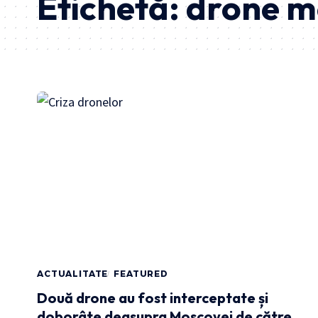
Etichetă:
drone m
ACTUALITATE
FEATURED
Două drone au fost interceptate și
doborâte deasupra Moscovei de către