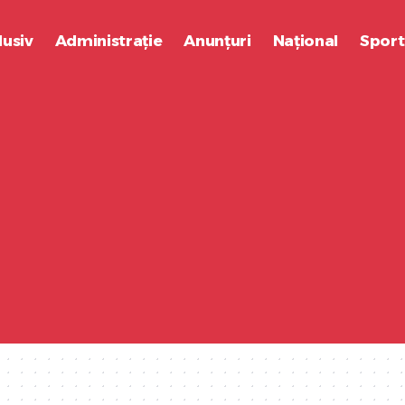
lusiv
Administrație
Anunțuri
Național
Sport