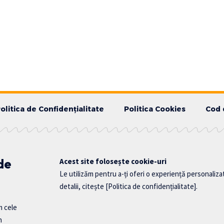
olitica de Confidențialitate
Politica Cookies
Cod 
 de
Acest site folosește cookie-uri
Le utilizăm pentru a-ți oferi o experiență personaliza
detalii, citește
[Politica de confidențialitate]
.
m cele
n