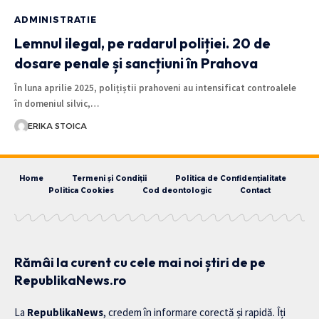
ADMINISTRATIE
Lemnul ilegal, pe radarul poliției. 20 de
dosare penale și sancțiuni în Prahova
În luna aprilie 2025, polițiștii prahoveni au intensificat controalele
în domeniul silvic,…
ERIKA STOICA
Home
Termeni și Condiții
Politica de Confidențialitate
Politica Cookies
Cod deontologic
Contact
Rămâi la curent cu cele mai noi știri de pe
RepublikaNews.ro
La
RepublikaNews
, credem în informare corectă și rapidă. Îți