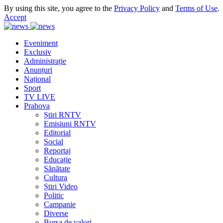
By using this site, you agree to the
Privacy Policy
and
Terms of Use
.
Accept
Eveniment
Exclusiv
Administrație
Anunțuri
Național
Sport
TV LIVE
Prahova
Știri RNTV
Emisiuni RNTV
Editorial
Social
Reportaj
Educație
Sănătate
Cultura
Știri Video
Politic
Campanie
Diverse
Bursa de valori