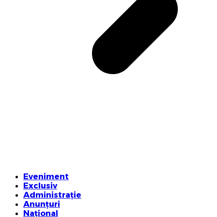
Eveniment
Exclusiv
Administrație
Anunțuri
Național