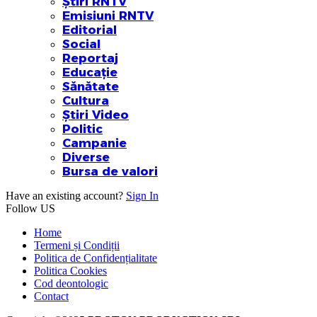
Știri RNTV
Emisiuni RNTV
Editorial
Social
Reportaj
Educație
Sănătate
Cultura
Știri Video
Politic
Campanie
Diverse
Bursa de valori
Have an existing account?
Sign In
Follow US
Home
Termeni și Condiții
Politica de Confidențialitate
Politica Cookies
Cod deontologic
Contact