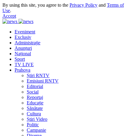
By using this site, you agree to the
Privacy Policy
and
Terms of
Use
.
Accept
Eveniment
Exclusiv
Administrație
Anunțuri
Național
Sport
TV LIVE
Prahova
Știri RNTV
Emisiuni RNTV
Editorial
Social
Reportaj
Educație
Sănătate
Cultura
Știri Video
Politic
Campanie
Diverse