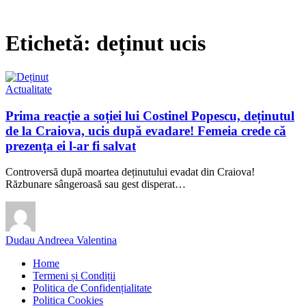
Etichetă:
deținut ucis
Actualitate
Prima reacție a soției lui Costinel Popescu, deținutul
de la Craiova, ucis după evadare! Femeia crede că
prezența ei l-ar fi salvat
Controversă după moartea deținutului evadat din Craiova!
Răzbunare sângeroasă sau gest disperat…
Dudau Andreea Valentina
Home
Termeni și Condiții
Politica de Confidențialitate
Politica Cookies