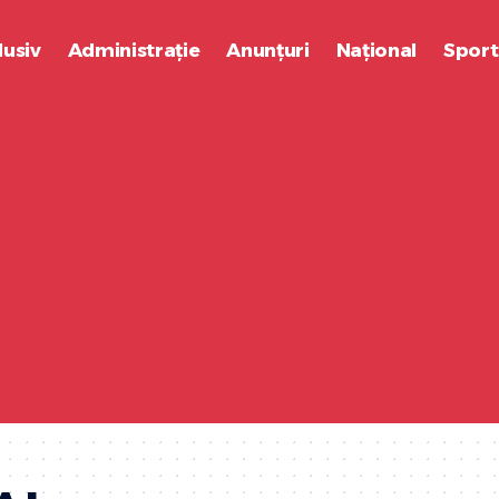
lusiv
Administrație
Anunțuri
Național
Sport