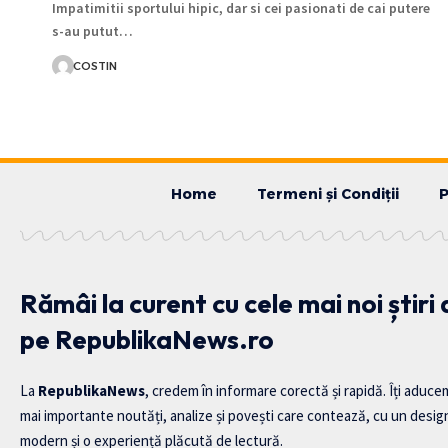
Impatimitii sportului hipic, dar si cei pasionati de cai putere
s-au putut…
COSTIN
Home
Termeni și Condiții
P
Rămâi la curent cu cele mai noi știri
pe RepublikaNews.ro
La
RepublikaNews
, credem în informare corectă și rapidă. Îți aduce
mai importante noutăți, analize și povești care contează, cu un desig
modern și o experiență plăcută de lectură.