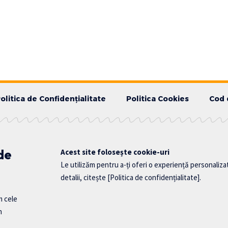
olitica de Confidențialitate
Politica Cookies
Cod 
 de
Acest site folosește cookie-uri
Le utilizăm pentru a-ți oferi o experiență personaliza
detalii, citește
[Politica de confidențialitate]
.
m cele
n