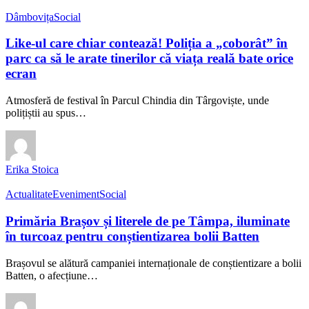
Dâmbovița
Social
Like-ul care chiar contează! Poliția a „coborât” în
parc ca să le arate tinerilor că viața reală bate orice
ecran
Atmosferă de festival în Parcul Chindia din Târgoviște, unde
polițiștii au spus…
Erika Stoica
Actualitate
Eveniment
Social
Primăria Brașov și literele de pe Tâmpa, iluminate
în turcoaz pentru conștientizarea bolii Batten
Brașovul se alătură campaniei internaționale de conștientizare a bolii
Batten, o afecțiune…