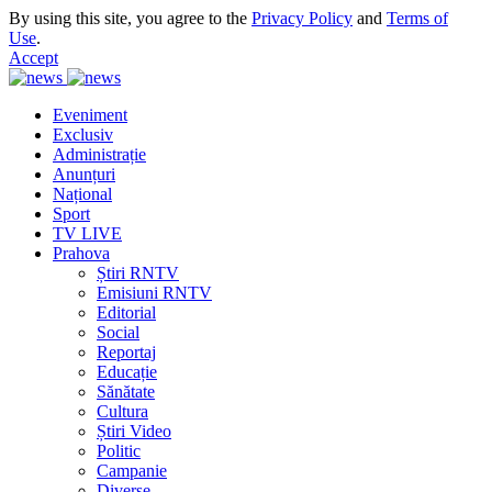
By using this site, you agree to the
Privacy Policy
and
Terms of
Use
.
Accept
Eveniment
Exclusiv
Administrație
Anunțuri
Național
Sport
TV LIVE
Prahova
Știri RNTV
Emisiuni RNTV
Editorial
Social
Reportaj
Educație
Sănătate
Cultura
Știri Video
Politic
Campanie
Diverse