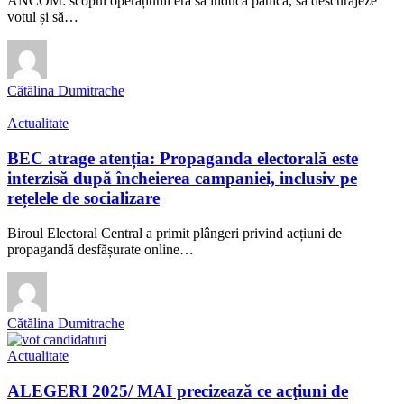
ANCOM: scopul operațiunii era să inducă panică, să descurajeze
votul și să…
Cătălina Dumitrache
Actualitate
BEC atrage atenția: Propaganda electorală este
interzisă după încheierea campaniei, inclusiv pe
rețelele de socializare
Biroul Electoral Central a primit plângeri privind acțiuni de
propagandă desfășurate online…
Cătălina Dumitrache
Actualitate
ALEGERI 2025/ MAI precizează ce acţiuni de