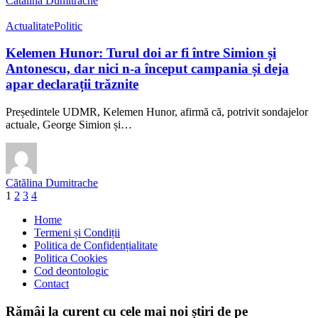
Cătălina Dumitrache
Actualitate
Politic
Kelemen Hunor: Turul doi ar fi între Simion și
Antonescu, dar nici n-a început campania și deja
apar declarații trăznite
Președintele UDMR, Kelemen Hunor, afirmă că, potrivit sondajelor
actuale, George Simion și…
Cătălina Dumitrache
1
2
3
4
Home
Termeni și Condiții
Politica de Confidențialitate
Politica Cookies
Cod deontologic
Contact
Rămâi la curent cu cele mai noi știri de pe