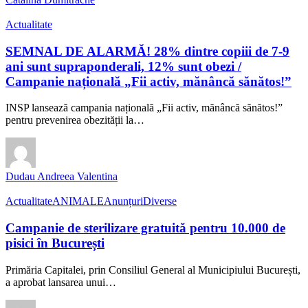
Actualitate
SEMNAL DE ALARMĂ! 28% dintre copiii de 7-9
ani sunt supraponderali, 12% sunt obezi /
Campanie națională „Fii activ, mănâncă sănătos!”
INSP lansează campania națională „Fii activ, mănâncă sănătos!”
pentru prevenirea obezității la…
Dudau Andreea Valentina
Actualitate
ANIMALE
Anunțuri
Diverse
Campanie de sterilizare gratuită pentru 10.000 de
pisici în București
Primăria Capitalei, prin Consiliul General al Municipiului București,
a aprobat lansarea unui…