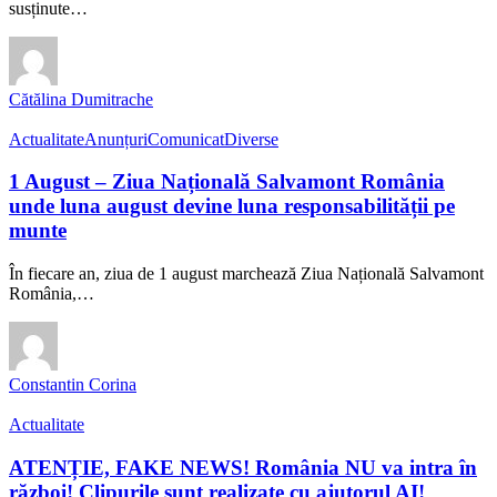
susținute…
Cătălina Dumitrache
Actualitate
Anunțuri
Comunicat
Diverse
1 August – Ziua Națională Salvamont România
unde luna august devine luna responsabilității pe
munte
În fiecare an, ziua de 1 august marchează Ziua Națională Salvamont
România,…
Constantin Corina
Actualitate
ATENȚIE, FAKE NEWS! România NU va intra în
război! Clipurile sunt realizate cu ajutorul AI!