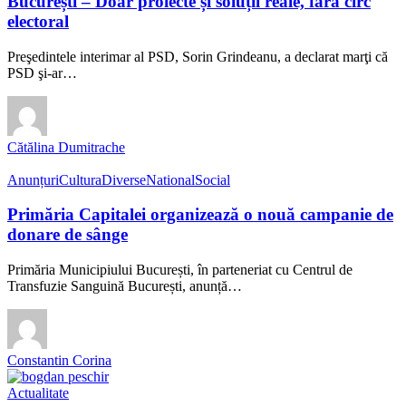
București – Doar proiecte și soluții reale, fără circ
electoral
Preşedintele interimar al PSD, Sorin Grindeanu, a declarat marţi că
PSD şi-ar…
Cătălina Dumitrache
Anunțuri
Cultura
Diverse
National
Social
Primăria Capitalei organizează o nouă campanie de
donare de sânge
Primăria Municipiului București, în parteneriat cu Centrul de
Transfuzie Sanguină București, anunță…
Constantin Corina
Actualitate