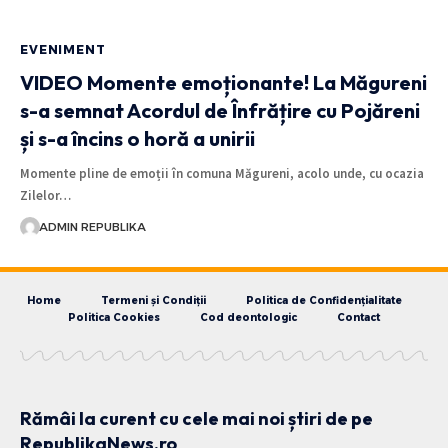
EVENIMENT
VIDEO Momente emoționante! La Măgureni
s-a semnat Acordul de Înfrățire cu Pojăreni
și s-a încins o horă a unirii
Momente pline de emoții în comuna Măgureni, acolo unde, cu ocazia
Zilelor…
ADMIN REPUBLIKA
Home
Termeni și Condiții
Politica de Confidențialitate
Politica Cookies
Cod deontologic
Contact
Rămâi la curent cu cele mai noi știri de pe
RepublikaNews.ro