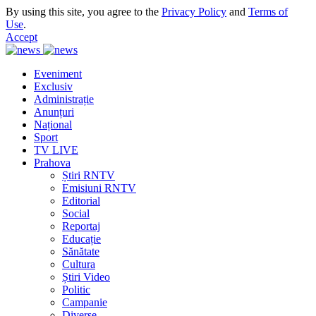
By using this site, you agree to the
Privacy Policy
and
Terms of
Use
.
Accept
Eveniment
Exclusiv
Administrație
Anunțuri
Național
Sport
TV LIVE
Prahova
Știri RNTV
Emisiuni RNTV
Editorial
Social
Reportaj
Educație
Sănătate
Cultura
Știri Video
Politic
Campanie
Diverse