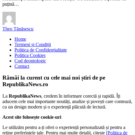
puțină…
Theo Tănăsescu
Home
Termeni și Condiții
Politica de Confidențialitate
Politica Cookies
Cod deontologic
Contact
Rămâi la curent cu cele mai noi știri de pe
RepublikaNews.ro
La
RepublikaNews
, credem în informare corectă și rapidă. Îți
aducem cele mai importante noutăți, analize și povești care contează,
cu un design modern și o experiență plăcută de lectură.
Acest site folosește cookie-uri
Le utilizăm pentru a-ți oferi o experiență personalizată și pentru a
reține preferințele tale. Pentru mai multe detalii, citește
[Politica de