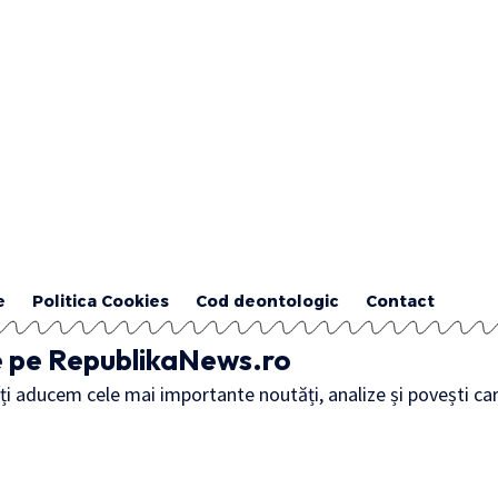
e
Politica Cookies
Cod deontologic
Contact
 de pe RepublikaNews.ro
 Îți aducem cele mai importante noutăți, analize și povești c