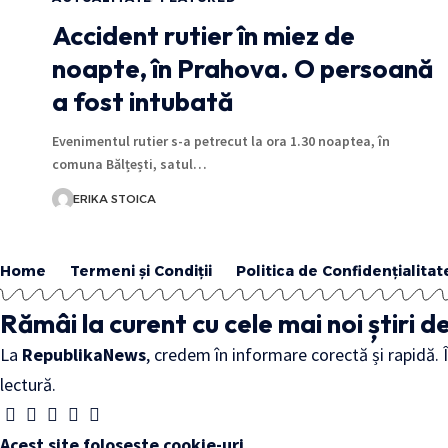
Accident rutier în miez de
noapte, în Prahova. O persoană
a fost intubată
Evenimentul rutier s-a petrecut la ora 1.30 noaptea, în
comuna Bălțești, satul…
ERIKA STOICA
Home
Termeni și Condiții
Politica de Confidențialitat
Rămâi la curent cu cele mai noi știri
La
RepublikaNews
, credem în informare corectă și rapidă.
lectură.
Acest site folosește cookie-uri