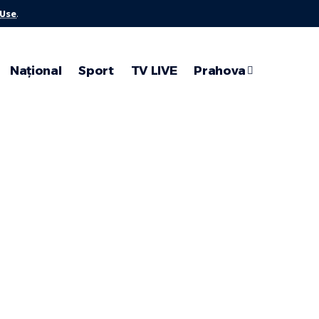
 Use
.
Național
Sport
TV LIVE
Prahova