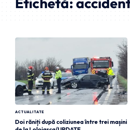
Etichetă:
accident
ACTUALITATE
Doi răniți după coliziunea între trei mașini
de la Loloiasca/UPDATE