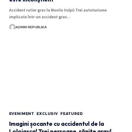
Accident rutier grav la Movila Vulpii Trei autoturisme
implicate într-un accident grav…
ADMIN REPUBLIKA
EVENIMENT
EXCLUSIV
FEATURED
Imagini șocante cu accidentul de la
Loloiasca! Trei persoane, rănite grav!