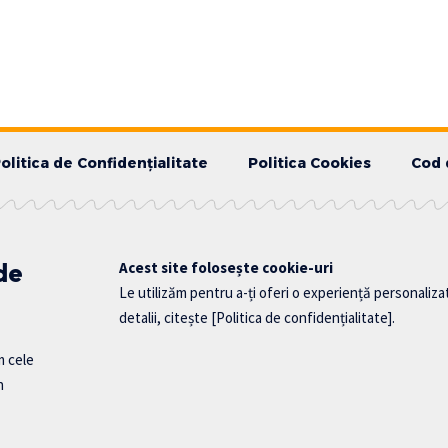
olitica de Confidențialitate
Politica Cookies
Cod 
 de
Acest site folosește cookie-uri
Le utilizăm pentru a-ți oferi o experiență personaliza
detalii, citește
[Politica de confidențialitate]
.
m cele
n