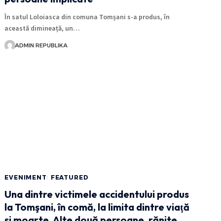
În satul Loloiasca din comuna Tomșani s-a produs, în
această dimineață, un…
ADMIN REPUBLIKA
EVENIMENT
FEATURED
Una dintre victimele accidentului produs
la Tomşani, în comă, la limita dintre viaţă
şi moarte. Alte două persoane, rănite