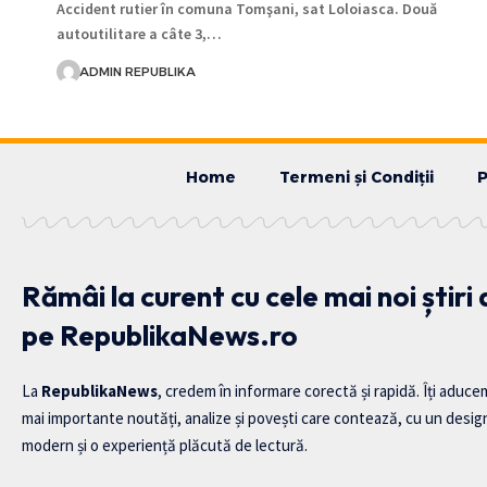
Accident rutier în comuna Tomşani, sat Loloiasca. Două
autoutilitare a câte 3,…
ADMIN REPUBLIKA
Home
Termeni și Condiții
P
Rămâi la curent cu cele mai noi știri
pe RepublikaNews.ro
La
RepublikaNews
, credem în informare corectă și rapidă. Îți aduce
mai importante noutăți, analize și povești care contează, cu un desig
modern și o experiență plăcută de lectură.