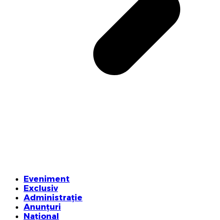
Eveniment
Exclusiv
Administrație
Anunțuri
Național