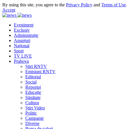
By using this site, you agree to the
Privacy Policy
and
Terms of Use
.
Accept
Eveniment
Exclusiv
Administrație
Anunțuri
Național
Sport
TV LIVE
Prahova
Știri RNTV
Emisiuni RNTV
Editorial
Social
Reportaj
Educație
Sănătate
Cultura
Știri Video
Politic
Campanie
Diverse
Bursa de valori