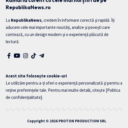
Rămâi la curent cu cele mai noi știri de pe
RepublikaNews.ro
La
RepublikaNews
, credem în informare corectă și rapidă. Îți
aducem cele mai importante noutăți, analize și povești care
contează, cu un design modern și o experiență plăcută de
lectură.
Acest site folosește cookie-uri
Le utilizăm pentru a-ți oferi o experiență personalizată și pentru a
reține preferințele tale. Pentru mai multe detalii, citește
[Politica
de confidențialitate]
.
Copyright © 2026
PROTON PRODUCTION SRL