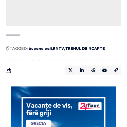
TAGGED:
bubanu
pali
RNTV
TRENUL DE NOAPTE