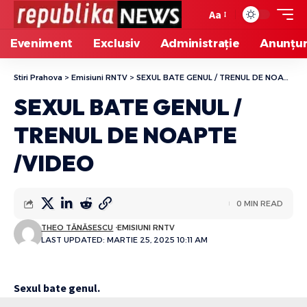
Aa
Eveniment
Exclusiv
Administrație
Anunțur
Stiri Prahova
>
Emisiuni RNTV
>
SEXUL BATE GENUL / TRENUL DE NOAPTE /VIDEO
SEXUL BATE GENUL /
TRENUL DE NOAPTE
/VIDEO
0 MIN READ
THEO TĂNĂSESCU
EMISIUNI RNTV
LAST UPDATED: MARTIE 25, 2025 10:11 AM
Sexul bate genul.