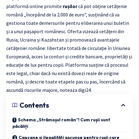
platformă online promite
rușilor
că pot obține cetățenie
română „începând de la 2.000 de euro”, susținând că va
gestiona toate demersurile pentru eliberarea unui buletin
și a unui pașaport românesc. Oferta vizează cetățeni din
Rusia, Ucraina și Kazahstan și promovează avantajele
cetățeniei române: libertate totală de circulație în Uniunea
Europeană, acces la conturi și credite bancare, proprietăți și
educație de lux pentru copii. Platforma susține că procesul
este legal, chiar dacă nu există dovezi reale de origine
română, și descrie toate etapele pas cu pas, încercând să
ascundă riscurile majore, noteaza
digi24
.
Contents
Schema „Strămoșul român”! Cum rușii sunt
păcăliți
Capcane și ilegalități ascunse pentru rușii care