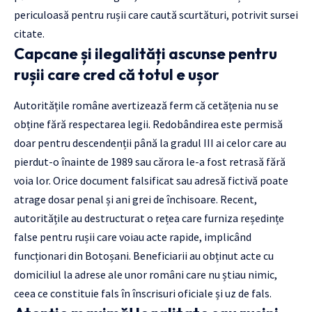
periculoasă pentru rușii care caută scurtături, potrivit sursei
citate.
Capcane și ilegalități ascunse pentru
rușii care cred că totul e ușor
Autoritățile române avertizează ferm că cetățenia nu se
obține fără respectarea legii. Redobândirea este permisă
doar pentru descendenții până la gradul III ai celor care au
pierdut-o înainte de 1989 sau cărora le-a fost retrasă fără
voia lor. Orice document falsificat sau adresă fictivă poate
atrage dosar penal și ani grei de închisoare. Recent,
autoritățile au destructurat o rețea care furniza reședințe
false pentru rușii care voiau acte rapide, implicând
funcționari din Botoșani. Beneficiarii au obținut acte cu
domiciliul la adrese ale unor români care nu știau nimic,
ceea ce constituie fals în înscrisuri oficiale și uz de fals.