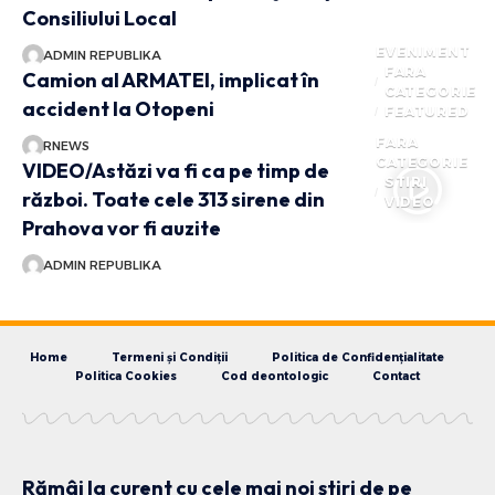
Consiliului Local
EVENIMENT
ADMIN REPUBLIKA
FARA
Camion al ARMATEI, implicat în
CATEGORIE
accident la Otopeni
FEATURED
FARA
RNEWS
CATEGORIE
VIDEO/Astăzi va fi ca pe timp de
STIRI
război. Toate cele 313 sirene din
VIDEO
Prahova vor fi auzite
ADMIN REPUBLIKA
Home
Termeni și Condiții
Politica de Confidențialitate
Politica Cookies
Cod deontologic
Contact
Rămâi la curent cu cele mai noi știri de pe