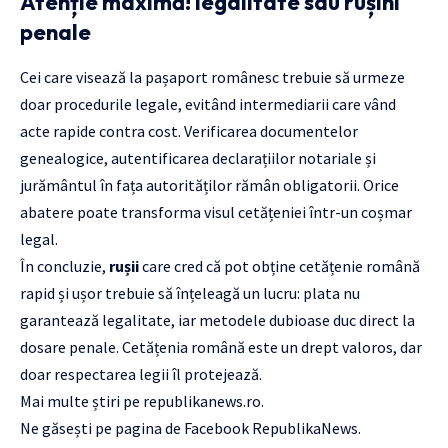
Atenție maximă! legalitate sau rușini
penale
Cei care visează la pașaport românesc trebuie să urmeze
doar procedurile legale, evitând intermediarii care vând
acte rapide contra cost. Verificarea documentelor
genealogice, autentificarea declarațiilor notariale și
jurământul în fața autorităților rămân obligatorii. Orice
abatere poate transforma visul cetățeniei într-un coșmar
legal.
În concluzie,
rușii
care cred că pot obține cetățenie română
rapid și ușor trebuie să înțeleagă un lucru: plata nu
garantează legalitate, iar metodele dubioase duc direct la
dosare penale. Cetățenia română este un drept valoros, dar
doar respectarea legii îl protejează.
Mai multe știri pe
republikanews.ro
.
Ne găsești pe pagina de Facebook
RepublikaNews.