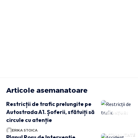
Articole asemanatoare
Restricții de trafic prelungite pe
Autostrada A1. Șoferii, sfătuiți să
ANUNȚURI
circule cu atenție
ERIKA STOICA
ACTUALITATE
Planul Roșu de Intervenție