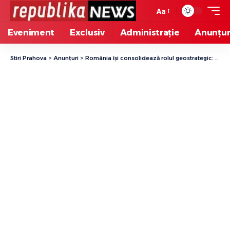
Aa
Eveniment
Exclusiv
Administrație
Anunțur
Stiri Prahova
>
Anunțuri
>
România își consolidează rolul geostrategic: Infrastructura de transport și fondurile europene, teme centrale la Palatul Cotroceni