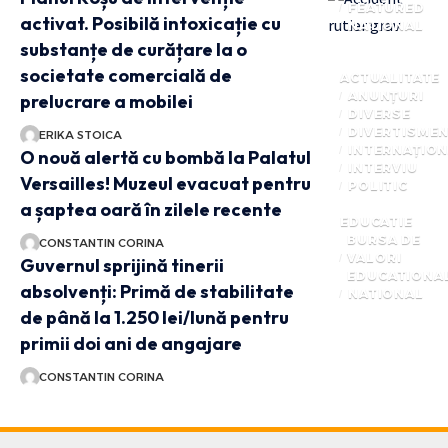
FEATURED
activat. Posibilă intoxicație cu
NATIONAL
substanțe de curățare la o
societate comercială de
ACTUALITATE
ANUNȚURI
prelucrare a mobilei
DIVERSE
DIVERTISME
ERIKA STOICA
INTERNAȚIO
O nouă alertă cu bombă la Palatul
INTERVIU
Versailles! Muzeul evacuat pentru
POLITIC
a șaptea oară în zilele recente
EDUCATIE
BURSA DE
CONSTANTIN CORINA
VALORI
Guvernul sprijină tinerii
EDUCATIONA
absolvenți: Primă de stabilitate
NATIONAL
de până la 1.250 lei/lună pentru
primii doi ani de angajare
CONSTANTIN CORINA