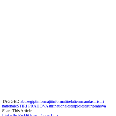
TAGGED:
abuz
egipt
informații
informatii
relatie
romanda
stiri
stiri
nationale
STIRI PRAHOVA
stirinationale
stiriploiesti
stiriprahova
Share This Article
LinkedIn
Reddit
Email
Copy Link