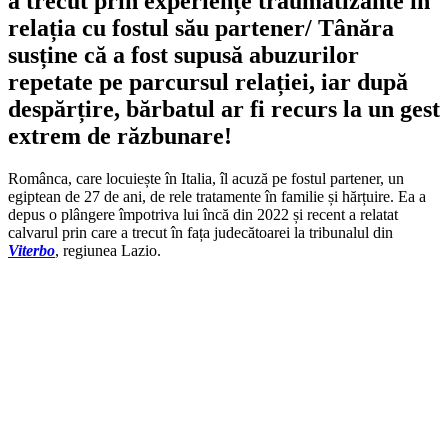
a trecut prin experiențe traumatizante în
relația cu fostul său partener/ Tânăra
susține că a fost supusă abuzurilor
repetate pe parcursul relației, iar după
despărțire, bărbatul ar fi recurs la un gest
extrem de răzbunare!
Românca, care locuiește în Italia, îl acuză pe fostul partener, un
egiptean de 27 de ani, de rele tratamente în familie și hărțuire. Ea a
depus o plângere împotriva lui încă din 2022 și recent a relatat
calvarul prin care a trecut în fața judecătoarei la tribunalul din
Viterbo
, regiunea Lazio.