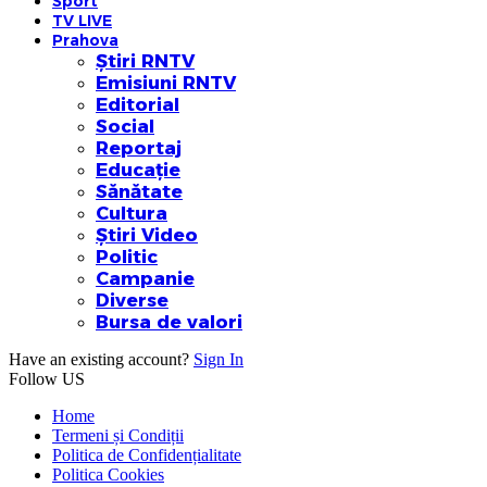
Sport
TV LIVE
Prahova
Știri RNTV
Emisiuni RNTV
Editorial
Social
Reportaj
Educație
Sănătate
Cultura
Știri Video
Politic
Campanie
Diverse
Bursa de valori
Have an existing account?
Sign In
Follow US
Home
Termeni și Condiții
Politica de Confidențialitate
Politica Cookies