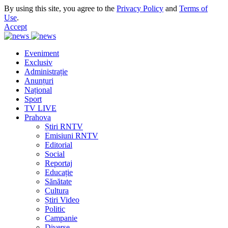
By using this site, you agree to the
Privacy Policy
and
Terms of
Use
.
Accept
Eveniment
Exclusiv
Administrație
Anunțuri
Național
Sport
TV LIVE
Prahova
Știri RNTV
Emisiuni RNTV
Editorial
Social
Reportaj
Educație
Sănătate
Cultura
Știri Video
Politic
Campanie
Diverse