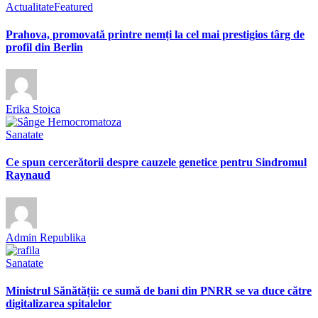
Actualitate
Featured
Prahova, promovată printre nemți la cel mai prestigios târg de
profil din Berlin
Erika Stoica
Sanatate
Ce spun cercerătorii despre cauzele genetice pentru Sindromul
Raynaud
Admin Republika
Sanatate
Ministrul Sănătății: ce sumă de bani din PNRR se va duce către
digitalizarea spitalelor