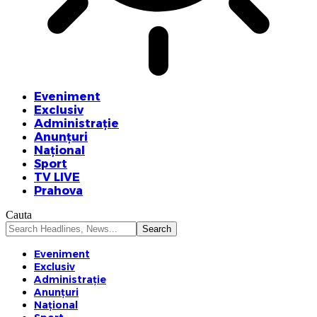
Eveniment
Exclusiv
Administrație
Anunțuri
Național
Sport
TV LIVE
Prahova
Cauta
Eveniment
Exclusiv
Administrație
Anunțuri
Național