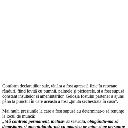
Conform declarațiilor sale, tânăra a fost agresată fizic în repetate
rânduri, fiind lovită cu pumnii, palmele și picioarele, și a fost supusă
constant insultelor și amenințărilor. Gelozia fostului partener a ajuns
până la punctul în care aceasta a fost „ținută sechestrată în casă”.
Mai mult, presiunile la care a fost supusă au determinat-o să renunțe
la locul de muncă:
„Mă controla permanent, inclusiv la serviciu, obligându-mă să
demisionez și amenințându-mă cu moartea pe mine și pe persoane