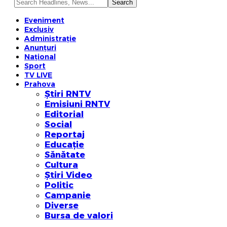
Eveniment
Exclusiv
Administrație
Anunțuri
Național
Sport
TV LIVE
Prahova
Știri RNTV
Emisiuni RNTV
Editorial
Social
Reportaj
Educație
Sănătate
Cultura
Știri Video
Politic
Campanie
Diverse
Bursa de valori