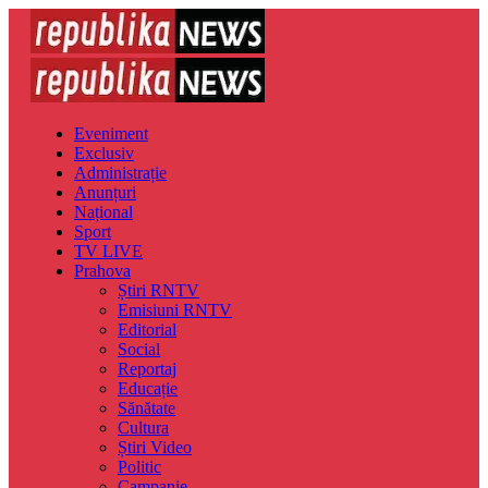
Eveniment
Exclusiv
Administrație
Anunțuri
Național
Sport
TV LIVE
Prahova
Știri RNTV
Emisiuni RNTV
Editorial
Social
Reportaj
Educație
Sănătate
Cultura
Știri Video
Politic
Campanie