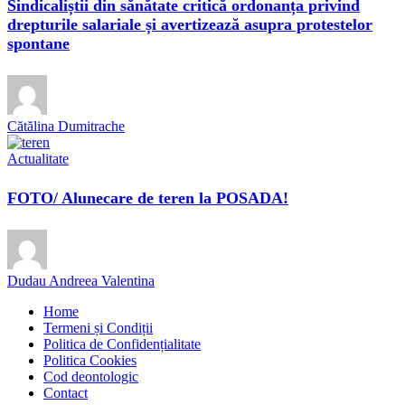
Sindicaliștii din sănătate critică ordonanța privind
drepturile salariale și avertizează asupra protestelor
spontane
Cătălina Dumitrache
Actualitate
FOTO/ Alunecare de teren la POSADA!
Dudau Andreea Valentina
Home
Termeni și Condiții
Politica de Confidențialitate
Politica Cookies
Cod deontologic
Contact