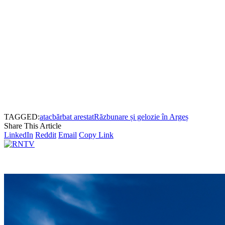
TAGGED:
atac
bărbat arestat
Răzbunare și gelozie în Argeș
Share This Article
LinkedIn
Reddit
Email
Copy Link