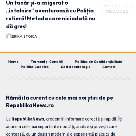
Un tanăr și-a asigurat o
ACTUALITATE
„întalnire” aventuroasă cu Poliția
FEATURED
rutieră! Metoda care niciodată nu
dă greș!
ERIKA STOICA
Home
Termeni și Condiții
Politica de Confidențialitate
Politica Cookies
Cod deontologic
Contact
Rămâi la curent cu cele mai noi știri de pe
RepublikaNews.ro
La
RepublikaNews
, credem în informare corectă și rapidă. Îți
aducem cele mai importante noutăți, analize și povești care
contează, cu un design modern și o experiență plăcută de