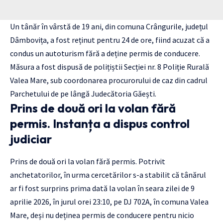
Un tânăr în vârstă de 19 ani, din comuna Crângurile, județul
Dâmbovița, a fost reținut pentru 24 de ore, fiind acuzat că a
condus un autoturism fără a deține permis de conducere.
Măsura a fost dispusă de polițiștii Secției nr. 8 Poliție Rurală
Valea Mare, sub coordonarea procurorului de caz din cadrul
Parchetului de pe lângă Judecătoria Găești.
Prins de două ori la volan fără
permis. Instanța a dispus control
judiciar
Prins de două ori la volan fără permis. Potrivit
anchetatorilor, în urma cercetărilor s-a stabilit că tânărul
ar fi fost surprins prima dată la volan în seara zilei de 9
aprilie 2026, în jurul orei 23:10, pe DJ 702A, în comuna Valea
Mare, deși nu deținea permis de conducere pentru nicio