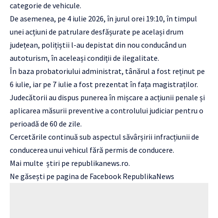
categorie de vehicule.
De asemenea, pe 4 iulie 2026, în jurul orei 19:10, în timpul
unei acțiuni de patrulare desfășurate pe același drum
județean, polițiștii l-au depistat din nou conducând un
autoturism, în aceleași condiții de ilegalitate.
În baza probatoriului administrat, tânărul a fost reținut pe
6 iulie, iar pe 7 iulie a fost prezentat în fața magistraților.
Judecătorii au dispus punerea în mișcare a acțiunii penale și
aplicarea măsurii preventive a controlului judiciar pentru o
perioadă de 60 de zile.
Cercetările continuă sub aspectul săvârșirii infracțiunii de
conducerea unui vehicul fără permis de conducere.
Mai multe
știri
pe
republikanews.ro
.
Ne găsești pe pagina de Facebook
RepublikaNews