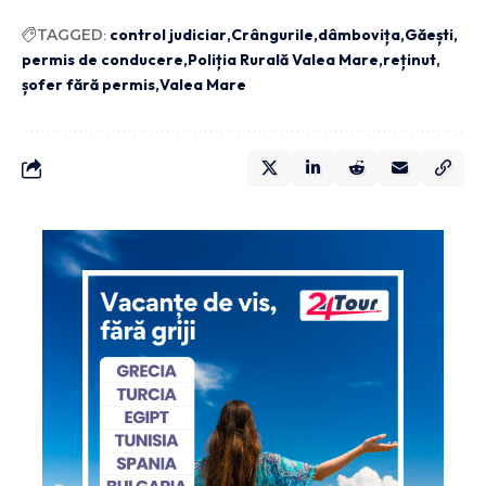
TAGGED:
control judiciar
Crângurile
dâmbovița
Găești
permis de conducere
Poliția Rurală Valea Mare
reținut
șofer fără permis
Valea Mare