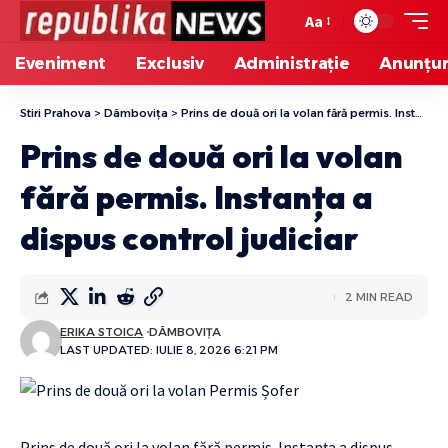
Aa
Eveniment
Exclusiv
Administrație
Anunțur
Stiri Prahova
>
Dâmbovița
>
Prins de două ori la volan fără permis. Instanța a dispus control judiciar
Prins de două ori la volan
fără permis. Instanța a
dispus control judiciar
2 MIN READ
ERIKA STOICA
DÂMBOVIȚA
LAST UPDATED: IULIE 8, 2026 6:21 PM
Prins de două ori la volan fără permis. Instanța a dispus