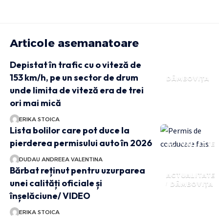
Articole asemanatoare
Depistat în trafic cu o viteză de
153 km/h, pe un sector de drum
DÂMBOVIȚA
unde limita de viteză era de trei
ori mai mică
ERIKA STOICA
Lista bolilor care pot duce la
pierderea permisului auto în 2026
ACTUALITATE
DUDAU ANDREEA VALENTINA
Bărbat reținut pentru uzurparea
ACTUALITATE
unei calități oficiale și
DÂMBOVIȚA
înșelăciune/ VIDEO
ERIKA STOICA