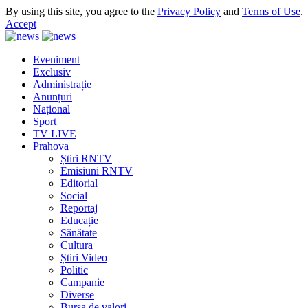
By using this site, you agree to the
Privacy Policy
and
Terms of Use
.
Accept
Eveniment
Exclusiv
Administrație
Anunțuri
Național
Sport
TV LIVE
Prahova
Știri RNTV
Emisiuni RNTV
Editorial
Social
Reportaj
Educație
Sănătate
Cultura
Știri Video
Politic
Campanie
Diverse
Bursa de valori