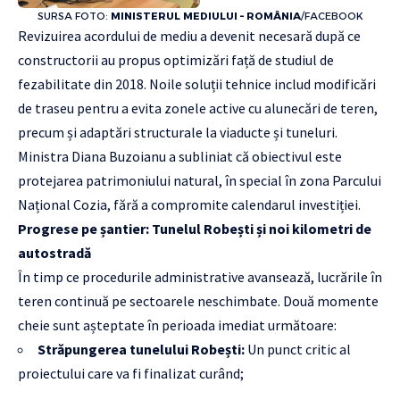
SURSA FOTO:
MINISTERUL MEDIULUI – ROMÂNIA
/FACEBOOK
Revizuirea acordului de mediu a devenit necesară după ce
constructorii au propus optimizări față de studiul de
fezabilitate din 2018. Noile soluții tehnice includ modificări
de traseu pentru a evita zonele active cu alunecări de teren,
precum și adaptări structurale la viaducte și tuneluri.
Ministra Diana Buzoianu a subliniat că obiectivul este
protejarea patrimoniului natural, în special în zona Parcului
Național Cozia, fără a compromite calendarul investiției.
Progrese pe șantier: Tunelul Robești și noi kilometri de
autostradă
În timp ce procedurile administrative avansează, lucrările în
teren continuă pe sectoarele neschimbate. Două momente
cheie sunt așteptate în perioada imediat următoare:
Străpungerea tunelului Robești:
Un punct critic al
proiectului care va fi finalizat curând;