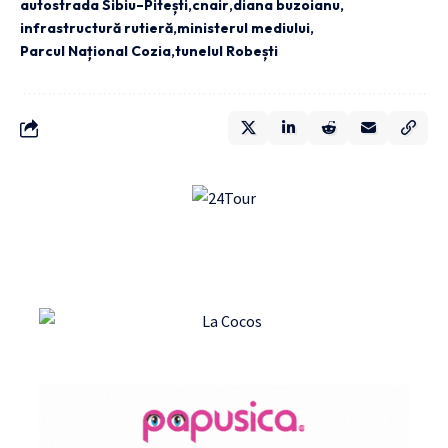
autostrada Sibiu–Pitești
cnair
diana buzoianu
infrastructură rutieră
ministerul mediului
Parcul Național Cozia
tunelul Robești