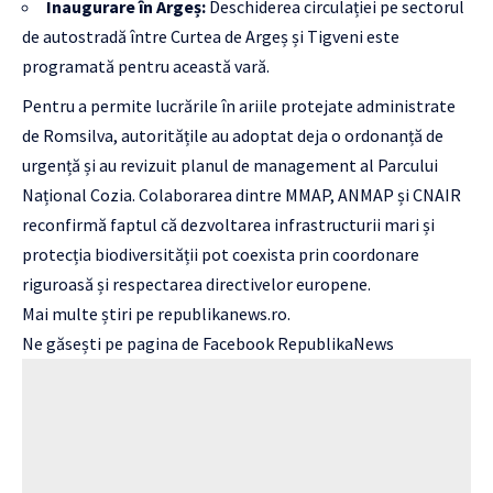
Inaugurare în Argeș:
Deschiderea circulației pe sectorul
de autostradă între Curtea de Argeș și Tigveni este
programată pentru această vară.
Pentru a permite lucrările în ariile protejate administrate
de Romsilva, autoritățile au adoptat deja o ordonanță de
urgență și au revizuit planul de management al Parcului
Național Cozia. Colaborarea dintre MMAP, ANMAP și CNAIR
reconfirmă faptul că dezvoltarea infrastructurii mari și
protecția biodiversității pot coexista prin coordonare
riguroasă și respectarea directivelor europene.
Mai multe știri pe
republikanews.ro
.
Ne găsești pe pagina de Facebook
RepublikaNews