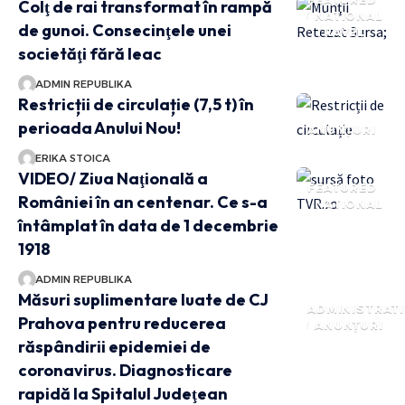
Colţ de rai transformat în rampă
NATIONAL
de gunoi. Consecinţele unei
TRAVEL
societăţi fără leac
ADMIN REPUBLIKA
Restricții de circulație (7,5 t) în
perioada Anului Nou!
ANUNȚURI
ERIKA STOICA
VIDEO/ Ziua Naţională a
FEATURED
României în an centenar. Ce s-a
NATIONAL
întâmplat în data de 1 decembrie
1918
ADMIN REPUBLIKA
Măsuri suplimentare luate de CJ
ADMINISTRATI
Prahova pentru reducerea
ANUNȚURI
răspândirii epidemiei de
coronavirus. Diagnosticare
rapidă la Spitalul Judeţean