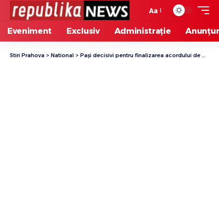
Aa
Eveniment
Exclusiv
Administrație
Anunțur
Stiri Prahova
>
National
>
Pași decisivi pentru finalizarea acordului de mediu pe tronsoanele montane ale Autostrăzii Sibiu–Pitești