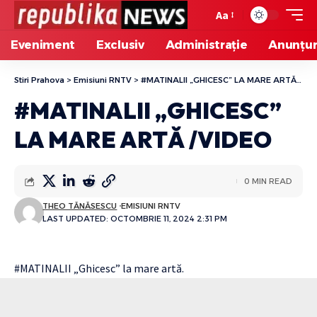
Aa
Eveniment
Exclusiv
Administrație
Anunțur
Stiri Prahova
>
Emisiuni RNTV
>
#MATINALII „GHICESC” LA MARE ARTĂ /VIDEO
#MATINALII „GHICESC”
LA MARE ARTĂ /VIDEO
0 MIN READ
THEO TĂNĂSESCU
EMISIUNI RNTV
LAST UPDATED: OCTOMBRIE 11, 2024 2:31 PM
#MATINALII „Ghicesc” la mare artă.