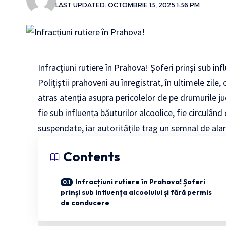
LAST UPDATED: OCTOMBRIE 13, 2025 1:36 PM
Infracțiuni rutiere în Prahova! Șoferi prinși sub in
Polițiștii prahoveni au înregistrat, în ultimele zile,
atras atenția asupra pericolelor de pe drumurile j
fie sub influența băuturilor alcoolice, fie circulâ
suspendate, iar autoritățile trag un semnal de alarm
Contents
Infracțiuni rutiere în Prahova! Șoferi
prinși sub influența alcoolului și fără permis
de conducere