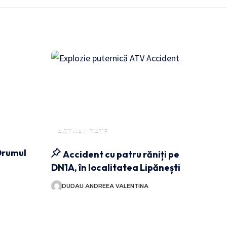
ACTUALITATE
Drumul
Accident cu patru răniți pe
DN1A, în localitatea Lipănești
DUDAU ANDREEA VALENTINA