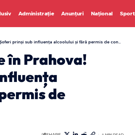
lusiv
Administrație
Anunțuri
Național
Sport
oferi prinși sub influența alcoolului și fără permis de conducere
re în Prahova!
influența
 permis de
SHARE
4 MIN READ