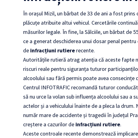
În orașul Mizil, un bărbat de 33 de ani a fost prin
plăcuțe atribuite altui vehicul. Cercetările continuă
măsurilor legale. În fine, la Sălciile, un bărbat de
ce a generat deschiderea unui dosar penal pentru 
de
infracțiuni rutiere
recente.
Autoritățile rutieră atrag atenția că aceste fapte n
riscuri reale pentru siguranța tuturor participanțilo
alcoolului sau fără permis poate avea consecințe d
Centrul INFOTRAFIC recomandă tuturor conducătoril
să nu urce la volan sub influența alcoolului sau a s
actelor și a vehiculului înainte de a pleca la drum
număr mare de accidente și tragedii în județul Pra
creștere a cazurilor de
infracțiuni rutiere
.
Aceste controale recente demonstrează implicarea a