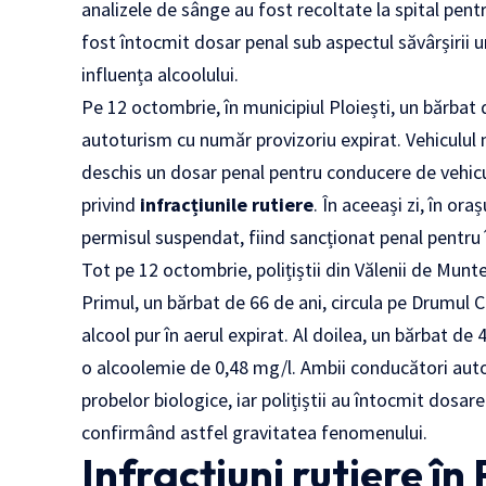
analizele de sânge au fost recoltate la spital pen
fost întocmit dosar penal sub aspectul săvârșirii u
influența alcoolului.
Pe 12 octombrie, în municipiul Ploiești, un bărbat
autoturism cu număr provizoriu expirat. Vehiculul nu
deschis un dosar penal pentru conducere de vehicul
privind
infracțiunile rutiere
. În aceeași zi, în ora
permisul suspendat, fiind sancționat penal pentru î
Tot pe 12 octombrie, polițiștii din Vălenii de Munte
Primul, un bărbat de 66 de ani, circula pe Drumul C
alcool pur în aerul expirat. Al doilea, un bărbat d
o alcoolemie de 0,48 mg/l. Ambii conducători auto
probelor biologice, iar polițiștii au întocmit dosa
confirmând astfel gravitatea fenomenului.
Infracțiuni rutiere în