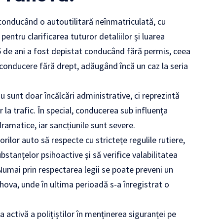
s conducând o autoutilitară neînmatriculată, cu
 pentru clarificarea tuturor detaliilor și luarea
 55 de ani a fost depistat conducând fără permis, ceea
conducere fără drept, adăugând încă un caz la seria
u sunt doar încălcări administrative, ci reprezintă
r la trafic. În special, conducerea sub influența
ramatice, iar sancțiunile sunt severe.
or auto să respecte cu strictețe regulile rutiere,
ubstanțelor psihoactive și să verifice valabilitatea
. Numai prin respectarea legii se poate preveni un
hova, unde în ultima perioadă s-a înregistrat o
ctivă a polițiștilor în menținerea siguranței pe