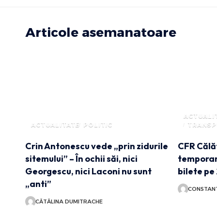
Articole asemanatoare
ACTUALI
ACTUALITATE
POLITIC
TRANS
Crin Antonescu vede „prin zidurile
CFR Călă
sitemului” – În ochii săi, nici
temporară
Georgescu, nici Laconi nu sunt
bilete pe
„anti”
CONSTANT
CĂTĂLINA DUMITRACHE