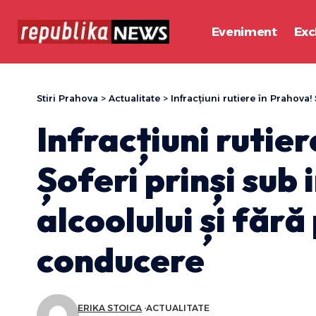
Eveniment
Exc
Stiri Prahova
>
Actualitate
>
Infracțiuni rutiere în Prahova! Ș
Infracțiuni rutie
Șoferi prinși sub 
alcoolului și fără
conducere
ERIKA STOICA
ACTUALITATE