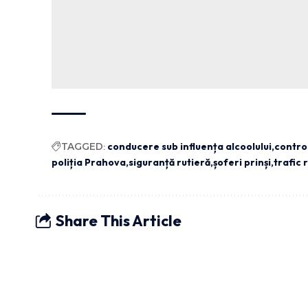
TAGGED:
conducere sub influența alcoolului
contro
poliția Prahova
siguranță rutieră
șoferi prinși
trafic 
Share This Article