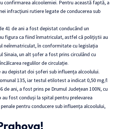
tru confirmarea alcoolemiei. Pentru această faptă, a
nei infracțiuni rutiere legate de conducerea sub
 de 41 de ani a fost depistat conducând un
 figura ca fiind înmatriculat, astfel că polițiștii au
 neînmatriculat, în conformitate cu legislația
șul Sinaia, un alt șofer a fost prins circulând cu
ncălcarea regulilor de circulație.
 au depistat doi șoferi sub influența alcoolului.
omunal 135, iar testul etilotest a indicat 0,50 mg/l
e 46 de ani, a fost prins pe Drumul Județean 100N, cu
 au fost conduși la spital pentru prelevarea
re penale pentru conducere sub influența alcoolului,
 Prahova!