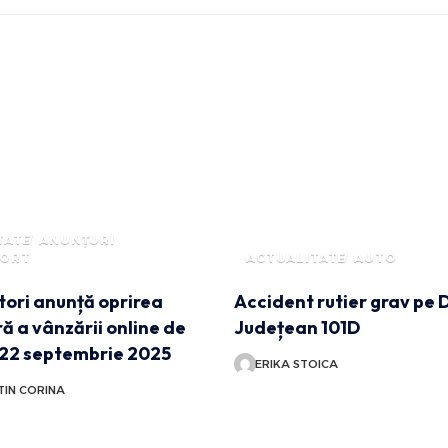
TATE
ANUNȚURI
PORT
ACTUALITATE
AUTO
tori anunță oprirea
Accident rutier grav pe 
 a vânzării online de
Județean 101D
 22 septembrie 2025
ERIKA STOICA
IN CORINA