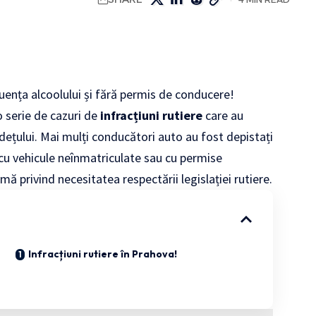
fluența alcoolului și fără permis de conducere!
 o serie de cazuri de
infracțiuni rutiere
care au
udețului. Mai mulți conducători auto au fost depistați
nd cu vehicule neînmatriculate sau cu permise
ă privind necesitatea respectării legislației rutiere.
Infracțiuni rutiere în Prahova!