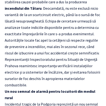
stabilirea cauzei probabile care a dus la producerea
incendiului din Tătaru
. Deocamdată, nu este exclusă nicio
variantă: de la un scurtcircuit electric, până la o sursă de foc
lăsată nesupravegheată. Echipa de cercetare urmează să
analizeze toate indiciile disponibile pentru a determina cu
exactitate împrejurările în care s-a produs evenimentul.
Autoritățile locale fac apel la cetățeni să respecte regulile
de prevenire a incendiilor, mai ales în sezonul rece, când
riscul de izbucnire a unui foc accidental crește semnificativ.
Reprezentanții Inspectoratului pentru Situații de Urgență
Prahova reamintesc importanța verificării instalațiilor
electrice și a sistemelor de încălzire, dar și evitarea folosirii
surselor de foc deschis în apropierea materialelor
combustibile.
Un nou semnal de alarmă pentru locuitorii din mediul
rural
Incidentul tragic de la Podgoria reprezintă un nou semnal