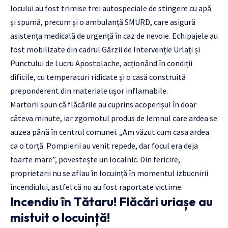
locului au fost trimise trei autospeciale de stingere cu apă
și spumă, precum și o ambulanță SMURD, care asigură
asistența medicală de urgență în caz de nevoie. Echipajele au
fost mobilizate din cadrul Gărzii de Intervenție Urlați și
Punctului de Lucru Apostolache, acționând în condiții
dificile, cu temperaturi ridicate și o casă construită
preponderent din materiale ușor inflamabile.
Martorii spun că flăcările au cuprins acoperișul în doar
câteva minute, iar zgomotul produs de lemnul care ardea se
auzea până în centrul comunei. „Am văzut cum casa ardea
ca o torță. Pompierii au venit repede, dar focul era deja
foarte mare”, povestește un localnic. Din fericire,
proprietarii nu se aflau în locuință în momentul izbucnirii
incendiului, astfel că nu au fost raportate victime.
Incendiu în Tătaru! Flăcări uriașe au
mistuit o locuință!