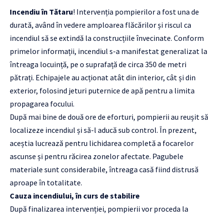
Incendiu în Tătaru
! Intervenția pompierilor a fost una de
durată, având în vedere amploarea flăcărilor și riscul ca
incendiul să se extindă la construcțiile învecinate. Conform
primelor informații, incendiul s-a manifestat generalizat la
întreaga locuință, pe o suprafață de circa 350 de metri
pătrați. Echipajele au acționat atât din interior, cât și din
exterior, folosind jeturi puternice de apă pentru a limita
propagarea focului.
După mai bine de două ore de eforturi, pompierii au reușit să
localizeze incendiul și să-l aducă sub control. În prezent,
aceștia lucrează pentru lichidarea completă a focarelor
ascunse și pentru răcirea zonelor afectate. Pagubele
materiale sunt considerabile, întreaga casă fiind distrusă
aproape în totalitate.
Cauza incendiului, în curs de stabilire
După finalizarea intervenției, pompierii vor proceda la