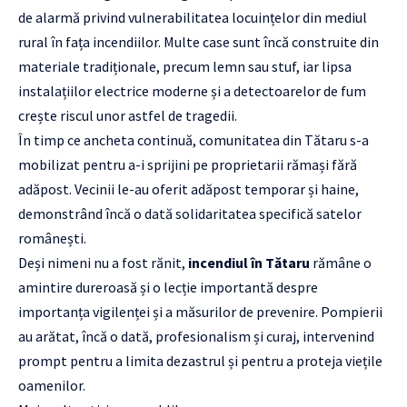
de alarmă privind vulnerabilitatea locuințelor din mediul
rural în fața incendiilor. Multe case sunt încă construite din
materiale tradiționale, precum lemn sau stuf, iar lipsa
instalațiilor electrice moderne și a detectoarelor de fum
crește riscul unor astfel de tragedii.
În timp ce ancheta continuă, comunitatea din Tătaru s-a
mobilizat pentru a-i sprijini pe proprietarii rămași fără
adăpost. Vecinii le-au oferit adăpost temporar și haine,
demonstrând încă o dată solidaritatea specifică satelor
românești.
Deși nimeni nu a fost rănit,
incendiul în Tătaru
rămâne o
amintire dureroasă și o lecție importantă despre
importanța vigilenței și a măsurilor de prevenire. Pompierii
au arătat, încă o dată, profesionalism și curaj, intervenind
prompt pentru a limita dezastrul și pentru a proteja viețile
oamenilor.