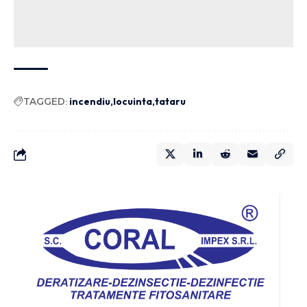
TAGGED:
incendiu
locuinta
tataru