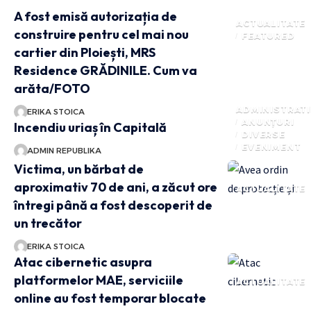
A fost emisă autorizația de
ACTUALITATE
construire pentru cel mai nou
FEATURED
cartier din Ploiești, MRS
Residence GRĂDINILE. Cum va
arăta/FOTO
ADMINISTRATI
ERIKA STOICA
ANUNȚURI
Incendiu uriaș în Capitală
DIVERSE
EVENIMENT
ADMIN REPUBLIKA
Victima, un bărbat de
aproximativ 70 de ani, a zăcut ore
ACTUALITATE
întregi până a fost descoperit de
un trecător
ERIKA STOICA
Atac cibernetic asupra
platformelor MAE, serviciile
ACTUALITATE
online au fost temporar blocate