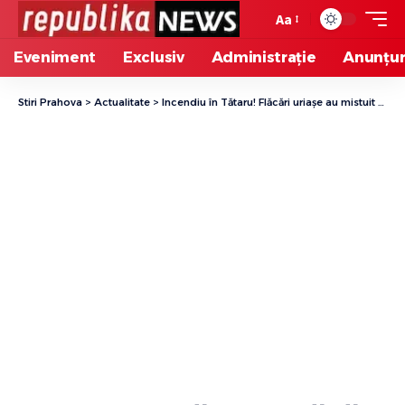
Aa
Eveniment
Exclusiv
Administrație
Anunțur
Stiri Prahova
>
Actualitate
>
Incendiu în Tătaru! Flăcări uriașe au mistuit o locuință! Intervenție de amploare a pompierilor militari/ VIDEO