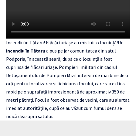
Incendiu în Tătaru! Flăcări uriașe au mistuit o locuință!Un
incendiu în Tătaru
a pus pe jar comunitatea din satul
Podgoria, în această seară, după ce o locuință a fost
cuprinsă de flăcări uriașe. Pompierii militari din cadrul
Detașamentului de Pompieri Mizil intervin de mai bine de o
oră pentru localizarea și lichidarea focului, care s-a extins
rapid pe o suprafață impresionantă de aproximativ 350 de
metri pătrați. Focul a fost observat de vecini, care au alertat
imediat autoritățile, după ce au văzut cum fumul dens se
ridică deasupra satului.