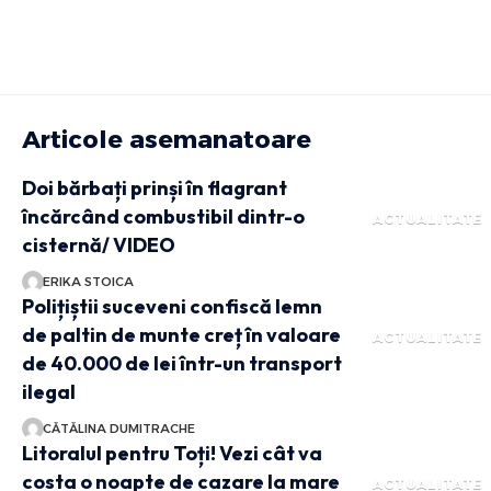
Articole asemanatoare
Doi bărbați prinși în flagrant
încărcând combustibil dintr-o
ACTUALITATE
cisternă/ VIDEO
ERIKA STOICA
Polițiștii suceveni confiscă lemn
de paltin de munte creț în valoare
ACTUALITATE
de 40.000 de lei într-un transport
ilegal
CĂTĂLINA DUMITRACHE
Litoralul pentru Toți! Vezi cât va
costa o noapte de cazare la mare
ACTUALITATE