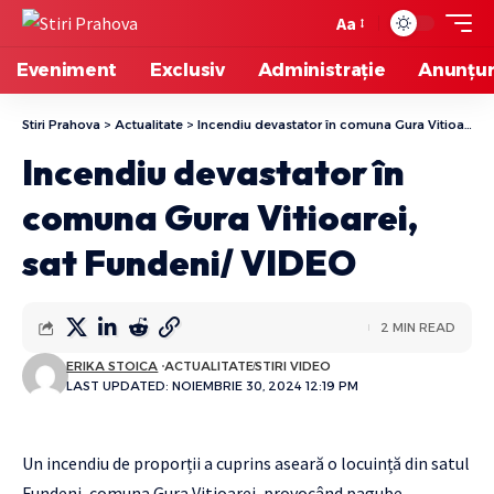
Aa
Eveniment
Exclusiv
Administrație
Anunțur
Stiri Prahova
>
Actualitate
>
Incendiu devastator în comuna Gura Vitioarei, sat Fundeni/ VIDEO
Incendiu devastator în
comuna Gura Vitioarei,
sat Fundeni/ VIDEO
2 MIN READ
ERIKA STOICA
ACTUALITATE
STIRI VIDEO
LAST UPDATED: NOIEMBRIE 30, 2024 12:19 PM
Un incendiu de proporții a cuprins aseară o locuință din satul
Fundeni, comuna Gura Vitioarei, provocând pagube